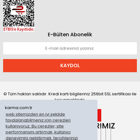
E-Bülten Abonelik
KAYDOL
© Tüm hakları saklıdır. Kredi kartı bilgileriniz 256bit SSL sertifikası ile
korunmaktadır.
karma.com.tr
web sitemizden en iyi şekilde
faydalanabilmeniz için çerezleri
ONLİNE MAĞAZALARIMIZ
kullanıyoruz. Bu çerezler; site
performansını artırmak, kullanıcı
deneyimini geliştirmek, tercihlerinizi