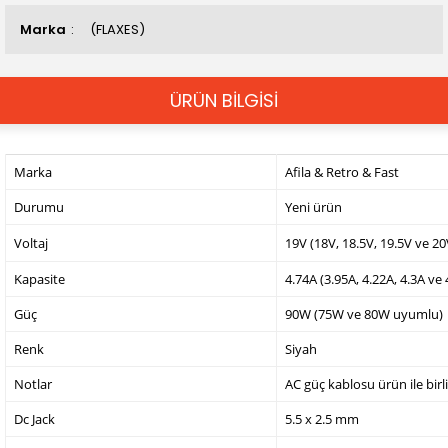
Marka
(FLAXES)
ÜRÜN BİLGİSİ
Marka
Afila & Retro & Fast
Durumu
Yeni ürün
Voltaj
19V (18V, 18.5V, 19.5V ve 2
Kapasite
4.74A (3.95A, 4.22A, 4.3A ve
Güç
90W (75W ve 80W uyumlu)
Renk
Siyah
Notlar
AC güç kablosu ürün ile birl
Dc Jack
5.5 x 2.5 mm