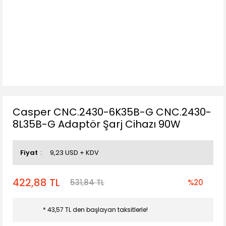
Casper CNC.2430-6K35B-G CNC.2430-
8L35B-G Adaptör Şarj Cihazı 90W
Fiyat
9,23 USD + KDV
422,88 TL
531,84 TL
%20
* 43,57 TL den başlayan taksitlerle!