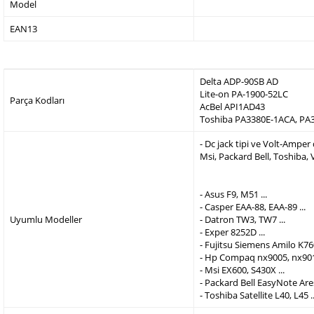
Model
EAN13
Delta ADP-90SB AD
Lite-on PA-1900-52LC
Parça Kodları
AcBel API1AD43
Toshiba PA3380E-1ACA, PA
- Dc jack tipi ve Volt-Ampe
Msi, Packard Bell, Toshiba,
- Asus F9, M51 ...
- Casper EAA-88, EAA-89 ...
Uyumlu Modeller
- Datron TW3, TW7 ...
- Exper 8252D ...
- Fujitsu Siemens Amilo K760
- Hp Compaq nx9005, nx9010
- Msi EX600, S430X ...
- Packard Bell EasyNote Are
- Toshiba Satellite L40, L45 ..