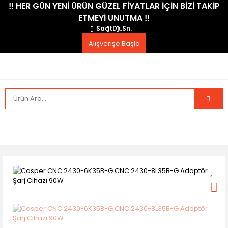
​‼️​ HER GÜN YENİ ÜRÜN GÜZEL FİYATLAR İÇİN BİZİ TAKİP
ETMEYİ UNUTMA ​‼️​
Saat
Dk.
Sn.
Alışverişe Başla