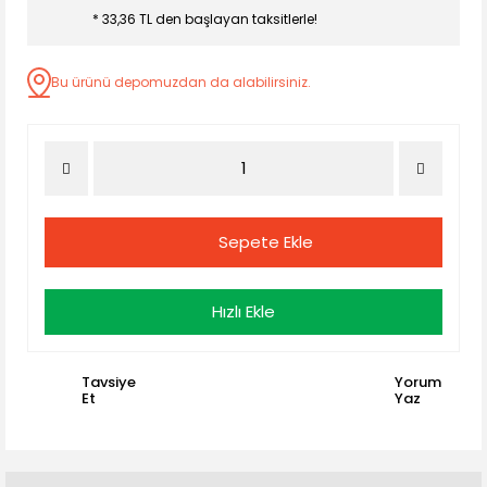
* 33,36 TL den başlayan taksitlerle!
Bu ürünü depomuzdan da alabilirsiniz.
Sepete Ekle
Hızlı Ekle
Tavsiye
Yorum
Et
Yaz