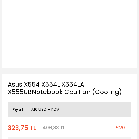
Asus X554 X554L X554LA
X555UBNotebook Cpu Fan (Cooling)
Fiyat
7,10 USD + KDV
323,75 TL
406,83 TL
%20