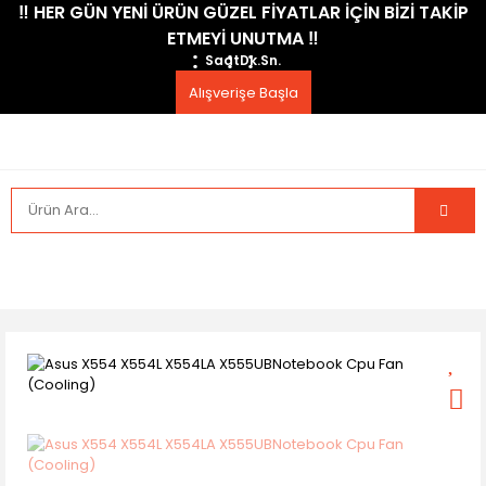
​‼️​ HER GÜN YENİ ÜRÜN GÜZEL FİYATLAR İÇİN BİZİ TAKİP
ETMEYİ UNUTMA ​‼️​
Saat
Dk.
Sn.
Alışverişe Başla