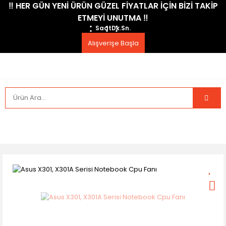
​‼️​ HER GÜN YENİ ÜRÜN GÜZEL FİYATLAR İÇİN BİZİ TAKİP
ETMEYİ UNUTMA ​‼️​
Saat
Dk.
Sn.
Alışverişe Başla