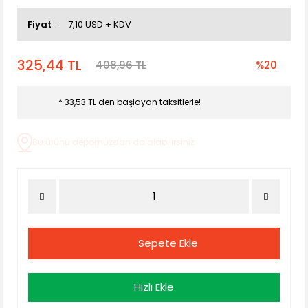
Fiyat
7,10 USD + KDV
325,44 TL
408,96 TL
%20
* 33,53 TL den başlayan taksitlerle!
Bu ürünü depomuzdan da alabilirsiniz.
Sepete Ekle
Hızlı Ekle