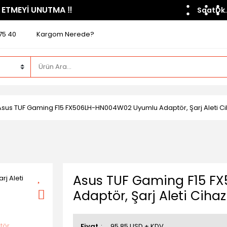
 ETMEYİ UNUTMA ​‼️​
Saat
Dk.
75 40
Kargom Nerede?
Asus TUF Gaming F15 FX506LH-HN004W02 Uyumlu Adaptör, Şarj Aleti Ciha
Asus TUF Gaming F15 
Adaptör, Şarj Aleti Cihaz
Fiyat
95,85 USD + KDV