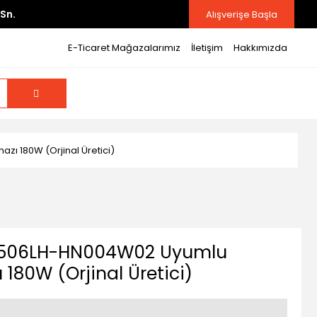
Sn.
Alışverişe Başla
E-Ticaret Mağazalarımız
İletişim
Hakkımızda
zı 180W (Orjinal Üretici)
FX506LH-HN004W02 Uyumlu
ı 180W (Orjinal Üretici)