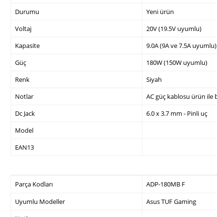
Durumu
Yeni ürün
Voltaj
20V (19.5V uyumlu)
Kapasite
9.0A (9A ve 7.5A uyumlu)
Güç
180W (150W uyumlu)
Renk
Siyah
Notlar
AC güç kablosu ürün ile b
Dc Jack
6.0 x 3.7 mm - Pinli uç
Model
EAN13
Parça Kodları
ADP-180MB F
Uyumlu Modeller
Asus TUF Gaming