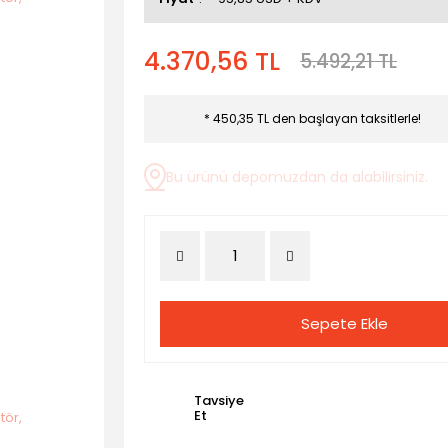
4.370,56 TL
5.492,21 TL
* 450,35 TL den başlayan taksitlerle!
Bu ürünü depomuzdan da alabilirsiniz.
Sepete Ekle
Tavsiye
Et