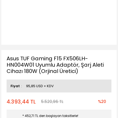
Asus TUF Gaming F15 FX506LH-
HN004W01 Uyumlu Adaptör, Şarj Aleti
Cihazı 180W (Orjinal Üretici)
Fiyat
95,85 USD + KDV
4.393,44 TL
5.520,96 TL
%20
* 452,71 TL den başlayan taksitlerle!