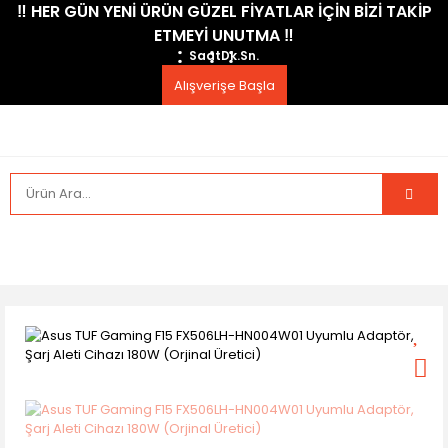
​‼️​ HER GÜN YENİ ÜRÜN GÜZEL FİYATLAR İÇİN BİZİ TAKİP
ETMEYİ UNUTMA ​‼️​
Saat
Dk.
Sn.
Alışverişe Başla