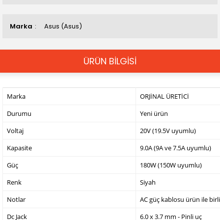
Marka
Asus (Asus)
ÜRÜN BİLGİSİ
Marka
ORJİNAL ÜRETİCİ
Durumu
Yeni ürün
Voltaj
20V (19.5V uyumlu)
Kapasite
9.0A (9A ve 7.5A uyumlu)
Güç
180W (150W uyumlu)
Renk
Siyah
Notlar
AC güç kablosu ürün ile birl
Dc Jack
6.0 x 3.7 mm - Pinli uç