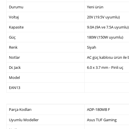
Durumu
Yeni ürün
Voltaj
20V (19.5V uyumlu)
Kapasite
9.0A (9A ve 7.5A uyumlu)
Güç
180W (150W uyumlu)
Renk
Siyah
Notlar
AC güç kablosu ürün ile b
Dc Jack
6.0 x 3.7 mm - Pinli uç
Model
EAN13
Parça Kodları
ADP-180MB F
Uyumlu Modeller
Asus TUF Gaming