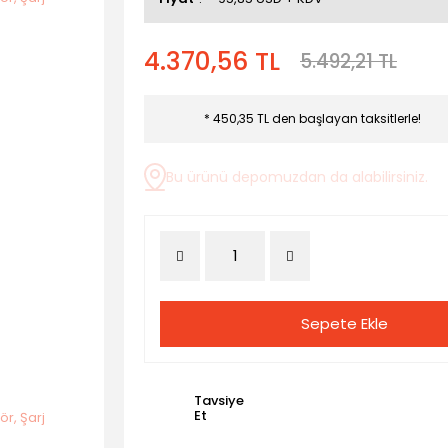
4.370,56 TL
5.492,21 TL
* 450,35 TL den başlayan taksitlerle!
Bu ürünü depomuzdan da alabilirsiniz.
Sepete Ekle
Tavsiye
Et