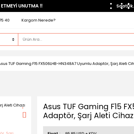
 ETMEYİ UNUTMA ​‼️​
Saat
Dk.
75 40
Kargom Nerede?
Asus TUF Gaming F15 FX506LHB-HN348A7 Uyumlu Adaptör, Şarj Aleti Cihaz
Asus TUF Gaming F15 F
Adaptör, Şarj Aleti Cihaz
Fiyat
95,85 USD + KDV