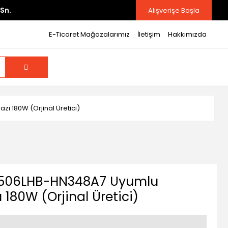
Sn.
Alışverişe Başla
E-Ticaret Mağazalarımız
İletişim
Hakkımızda
ı 180W (Orjinal Üretici)
X506LHB-HN348A7 Uyumlu
ı 180W (Orjinal Üretici)