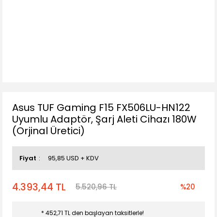
Asus TUF Gaming F15 FX506LU-HN122
Uyumlu Adaptör, Şarj Aleti Cihazı 180W
(Orjinal Üretici)
Fiyat
95,85 USD + KDV
4.393,44 TL
5.520,96 TL
%20
* 452,71 TL den başlayan taksitlerle!