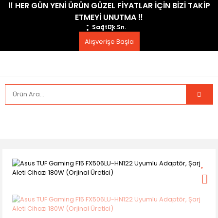
​‼️​ HER GÜN YENİ ÜRÜN GÜZEL FİYATLAR İÇİN BİZİ TAKİP
ETMEYİ UNUTMA ​‼️​
Saat
Dk.
Sn.
Alışverişe Başla