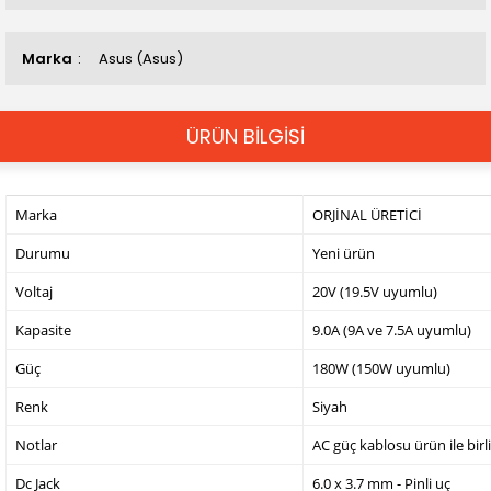
Marka
Asus (Asus)
ÜRÜN BİLGİSİ
Marka
ORJİNAL ÜRETİCİ
Durumu
Yeni ürün
Voltaj
20V (19.5V uyumlu)
Kapasite
9.0A (9A ve 7.5A uyumlu)
Güç
180W (150W uyumlu)
Renk
Siyah
Notlar
AC güç kablosu ürün ile birl
Dc Jack
6.0 x 3.7 mm - Pinli uç