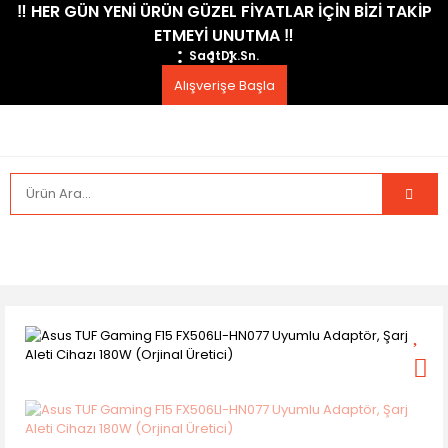
​‼️​ HER GÜN YENİ ÜRÜN GÜZEL FİYATLAR İÇİN BİZİ TAKİP
ETMEYİ UNUTMA ​‼️​
Saat
Dk.
Sn.
Alışverişe Başla