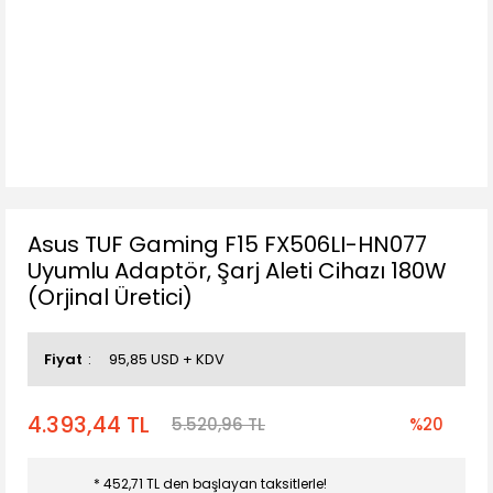
Asus TUF Gaming F15 FX506LI-HN077
Uyumlu Adaptör, Şarj Aleti Cihazı 180W
(Orjinal Üretici)
Fiyat
95,85 USD + KDV
4.393,44 TL
5.520,96 TL
%20
* 452,71 TL den başlayan taksitlerle!