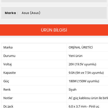
Marka
Asus (Asus)
ÜRÜN BİLGİSİ
Marka
ORJİNAL ÜRETİCİ
Durumu
Yeni ürün
Voltaj
20V (19.5V uyumlu)
Kapasite
9.0A (9A ve 7.5A uyumlu)
Güç
180W (150W uyumlu)
Renk
Siyah
Notlar
AC güç kablosu ürün ile birl
Dc Jack
6.0 x 3.7 mm - Pinli uç