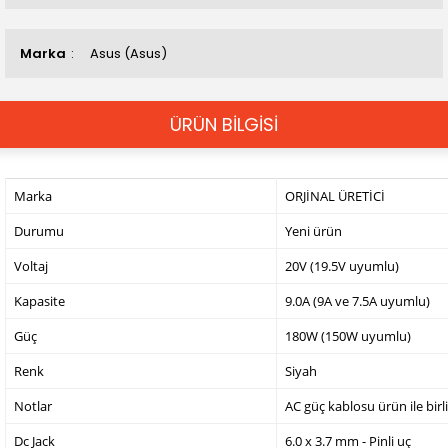
Marka
Asus (Asus)
ÜRÜN BİLGİSİ
Marka
ORJİNAL ÜRETİCİ
Durumu
Yeni ürün
Voltaj
20V (19.5V uyumlu)
Kapasite
9.0A (9A ve 7.5A uyumlu)
Güç
180W (150W uyumlu)
Renk
Siyah
Notlar
AC güç kablosu ürün ile birl
Dc Jack
6.0 x 3.7 mm - Pinli uç