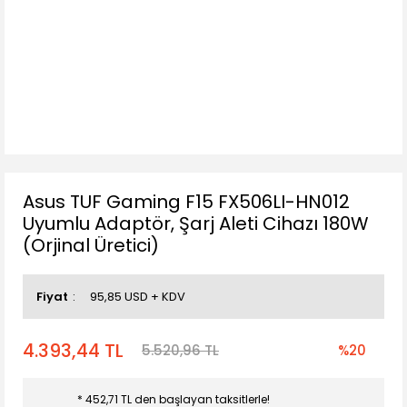
Asus TUF Gaming F15 FX506LI-HN012
Uyumlu Adaptör, Şarj Aleti Cihazı 180W
(Orjinal Üretici)
Fiyat
95,85 USD + KDV
4.393,44 TL
5.520,96 TL
%20
* 452,71 TL den başlayan taksitlerle!