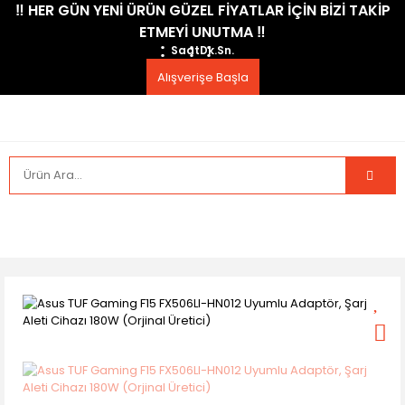
​‼️​ HER GÜN YENİ ÜRÜN GÜZEL FİYATLAR İÇİN BİZİ TAKİP
ETMEYİ UNUTMA ​‼️​
Saat
Dk.
Sn.
Alışverişe Başla