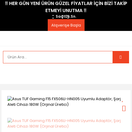
​‼️​ HER GÜN YENİ ÜRÜN GÜZEL FİYATLAR İÇİN BİZİ TAKİP
ETMEYİ UNUTMA ​‼️​
Saat
Dk.
Sn.
Alışverişe Başla