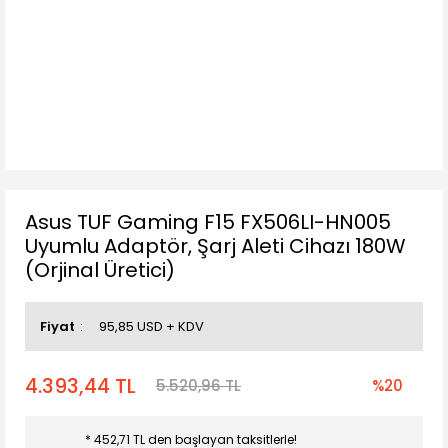
Asus TUF Gaming F15 FX506LI-HN005
Uyumlu Adaptör, Şarj Aleti Cihazı 180W
(Orjinal Üretici)
Fiyat
95,85 USD + KDV
4.393,44 TL
5.520,96 TL
%20
* 452,71 TL den başlayan taksitlerle!