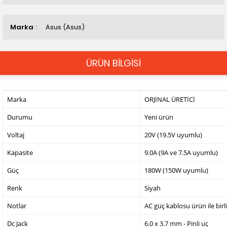
Marka
Asus (Asus)
ÜRÜN BİLGİSİ
Marka
ORJİNAL ÜRETİCİ
Durumu
Yeni ürün
Voltaj
20V (19.5V uyumlu)
Kapasite
9.0A (9A ve 7.5A uyumlu)
Güç
180W (150W uyumlu)
Renk
Siyah
Notlar
AC güç kablosu ürün ile birl
Dc Jack
6.0 x 3.7 mm - Pinli uç