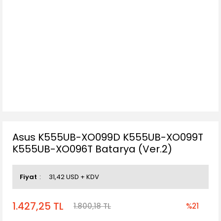
Asus K555UB-XO099D K555UB-XO099T
K555UB-XO096T Batarya (Ver.2)
Fiyat
31,42 USD + KDV
1.427,25 TL
1.800,18 TL
%21