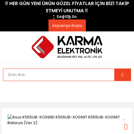
​‼️​ HER GÜN YENİ ÜRÜN GÜZEL FİYATLAR İÇİN BİZİ TAKİP
ETMEYİ UNUTMA ​‼️​
Saat
Dk.
Sn.
Alışverişe Başla