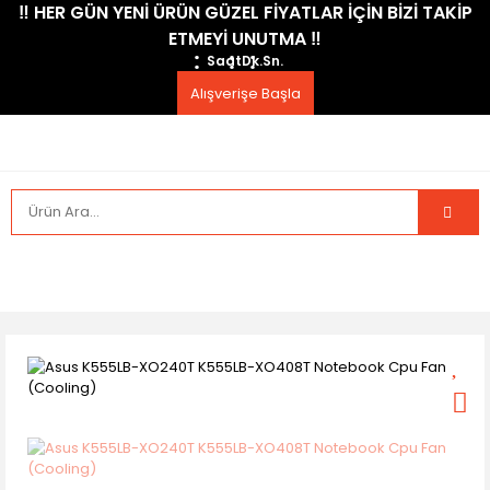
​‼️​ HER GÜN YENİ ÜRÜN GÜZEL FİYATLAR İÇİN BİZİ TAKİP
ETMEYİ UNUTMA ​‼️​
Saat
Dk.
Sn.
Alışverişe Başla