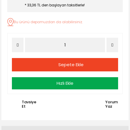
* 33,36 TL den başlayan taksitlerle!
Bu ürünü depomuzdan da alabilirsiniz.
Sepete Ekle
Hızlı Ekle
Tavsiye
Yorum
Et
Yaz