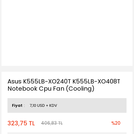
Asus K555LB-XO240T K555LB-XO408T
Notebook Cpu Fan (Cooling)
Fiyat
7,10 USD + KDV
323,75 TL
406,83 TL
%20