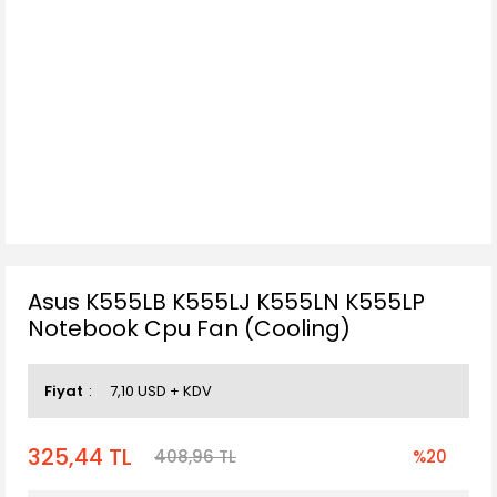
Asus K555LB K555LJ K555LN K555LP
Notebook Cpu Fan (Cooling)
Fiyat
7,10 USD + KDV
325,44 TL
408,96 TL
%20