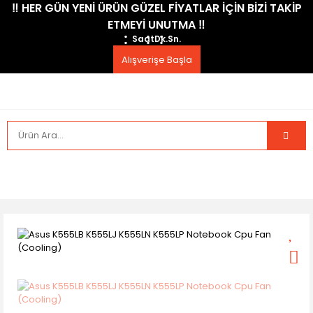
​‼️​ HER GÜN YENİ ÜRÜN GÜZEL FİYATLAR İÇİN BİZİ TAKİP
ETMEYİ UNUTMA ​‼️​
Saat
Dk.
Sn.
Alışverişe Başla