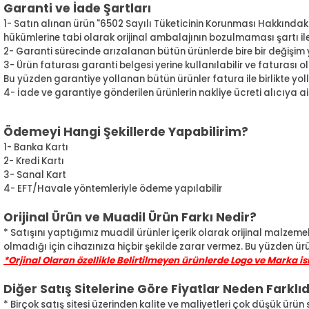
Garanti ve İade Şartları
1- Satın alınan ürün "6502 Sayılı Tüketicinin Korunması Hakkındak
hükümlerine tabi olarak orijinal ambalajının bozulmaması şartı ile 1
2- Garanti sürecinde arızalanan bütün ürünlerde bire bir değişi
3- Ürün faturası garanti belgesi yerine kullanılabilir ve faturası
Bu yüzden garantiye yollanan bütün ürünler fatura ile birlikte yol
4- İade ve garantiye gönderilen ürünlerin nakliye ücreti alıcıya ait
Ödemeyi Hangi Şekillerde Yapabilirim?
1- Banka Kartı
2- Kredi Kartı
3- Sanal Kart
4- EFT/Havale yöntemleriyle ödeme yapılabilir
Orijinal Ürün ve Muadil Ürün Farkı Nedir?
* Satışını yaptığımız muadil ürünler içerik olarak orijinal malzemel
olmadığı için cihazınıza hiçbir şekilde zarar vermez. Bu yüzden ürü
*Orjinal Olaran özellikle Belirtilmeyen ürünlerde Logo ve Marka i
Diğer Satış Sitelerine Göre Fiyatlar Neden Farklıd
* Birçok satış sitesi üzerinden kalite ve maliyetleri çok düşük ürün