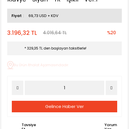
Fiyat
69,73 USD + KDV
3.196,32 TL
4.016,64 TL
%20
* 329,35 TL den başlayan taksitlerle!
Bu Ürün İthalat Aşamasındadır.
Gelince Haber Ver
Tavsiye
Yorum