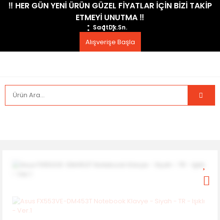
​‼️​ HER GÜN YENİ ÜRÜN GÜZEL FİYATLAR İÇİN BİZİ TAKİP
ETMEYİ UNUTMA ​‼️​
Saat
Dk.
Sn.
Alışverişe Başla