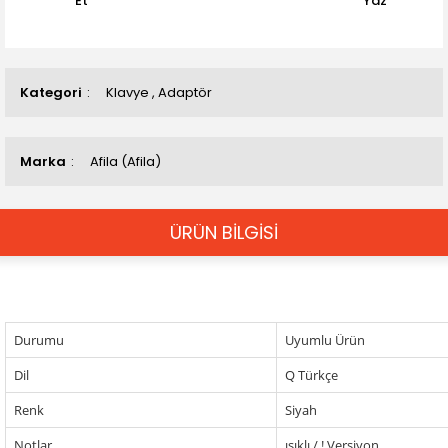
Et
Yaz
Kategori
Klavye
,
Adaptör
Marka
Afila (Afila)
ÜRÜN BİLGİSİ
Durumu
Uyumlu Ürün
Dil
Q Türkçe
Renk
Siyah
Notlar
ışıklı / !.Versiyon