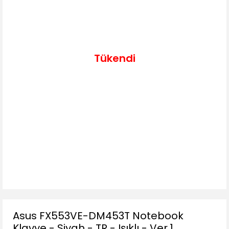
Tükendi
Asus FX553VE-DM453T Notebook
Klavye - Siyah - TR - Işıklı - Ver.1