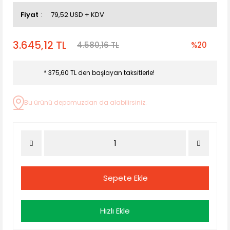
Fiyat
79,52 USD + KDV
3.645,12 TL
4.580,16 TL
%20
* 375,60 TL den başlayan taksitlerle!
Bu ürünü depomuzdan da alabilirsiniz.
Sepete Ekle
Hızlı Ekle