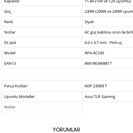
Kapasite
11.8A (10A ve 12A uyumlu)
Güç
230W (200W ve 240W uyum
Renk
Siyah
Notlar
AC güç kablosu ürün ile birl
Dc Jack
6.0 x 3.7 mm - Pinli uç
Model
RPA-AC330
EAN13
8681863408817
Parça Kodları
ADP-230EB T
Uyumlu Modeller
Asus TUF Gaming
Notlar
YORUMLAR