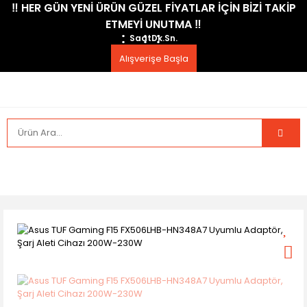
​‼️​ HER GÜN YENİ ÜRÜN GÜZEL FİYATLAR İÇİN BİZİ TAKİP
ETMEYİ UNUTMA ​‼️​
Saat
Dk.
Sn.
Alışverişe Başla