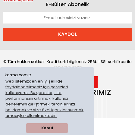
E-Bülten Abonelik
KAYDOL
© Tüm hakları saklıdır. Kredi kartı bilgileriniz 256bit SSL sertifikası ile
korunmaktadır.
karma.com.tr
web sitemizden en iyi şekilde
faydalanabilmeniz için çerezleri
ONLİNE MAĞAZALARIMIZ
kullanıyoruz. Bu çerezler; site
performansını artırmak, kullanıcı
deneyimini geliştirmek, tercihlerinizi
hatırlamak ve size özel içerikler sunmak
amacıyla kullanılmaktadır.
Kabul
WhatsApp Sipariş