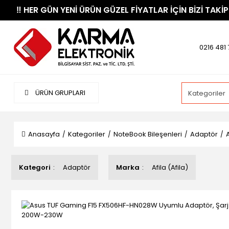
​‼️​ HER GÜN YENİ ÜRÜN GÜZEL FİYATLAR İÇİN BİZİ TAKİP
0216 481 
ÜRÜN GRUPLARI
Anasayfa
Kategoriler
NoteBook Bileşenleri
Adaptör
Kategori
Adaptör
Marka
Afila (Afila)