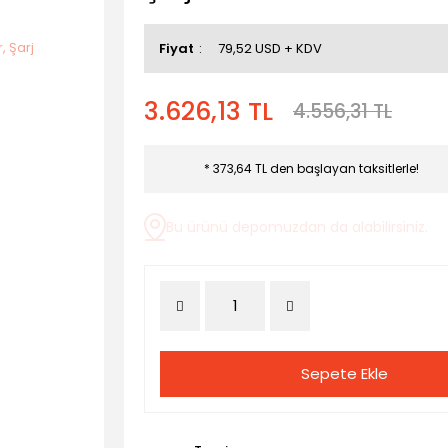
Fiyat
79,52 USD + KDV
3.626,13 TL
4.556,31 TL
* 373,64 TL den başlayan taksitlerle!
Bu ürünü depomuzdan da alabilirsiniz.
Sepete Ekle