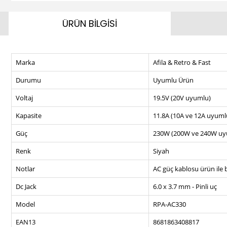
ÜRÜN BİLGİSİ
Marka
Afila & Retro & Fast
Durumu
Uyumlu Ürün
Voltaj
19.5V (20V uyumlu)
Kapasite
11.8A (10A ve 12A uyuml
Güç
230W (200W ve 240W uy
Renk
Siyah
Notlar
AC güç kablosu ürün ile b
Dc Jack
6.0 x 3.7 mm - Pinli uç
Model
RPA-AC330
EAN13
8681863408817