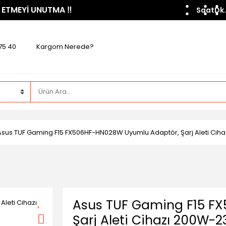
 ETMEYİ UNUTMA ​‼️​
Saat
Dk.
75 40
Kargom Nerede?
Asus TUF Gaming F15 FX506HF-HN028W Uyumlu Adaptör, Şarj Aleti Ci
Asus TUF Gaming F15 F
Şarj Aleti Cihazı 200W-