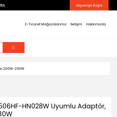
Sn.
Alışverişe Başla
E-Ticaret Mağazalarımız
İletişim
Hakkımızda
hazı 200W-230W
X506HF-HN028W Uyumlu Adaptör,
230W