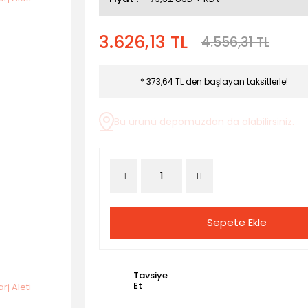
3.626,13 TL
4.556,31 TL
* 373,64 TL den başlayan taksitlerle!
Bu ürünü depomuzdan da alabilirsiniz.
Sepete Ekle
Tavsiye
Et