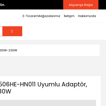
Sn.
Alışverişe Başla
E-Ticaret Mağazalarımız
İletişim
Hakkımızda
ı 200W-230W
506HE-HN011 Uyumlu Adaptör,
230W