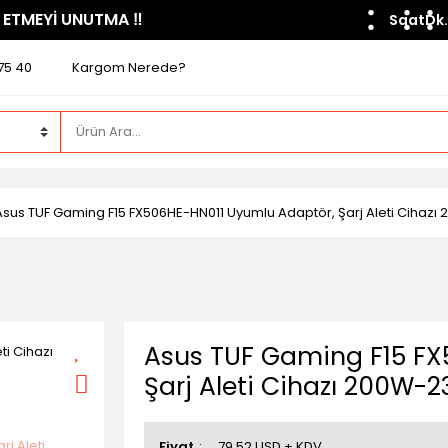
 ETMEYİ UNUTMA ​‼️​
Saat
Dk.
75 40
Kargom Nerede?
Asus TUF Gaming F15 FX506HE-HN011 Uyumlu Adaptör, Şarj Aleti Cihaz
Asus TUF Gaming F15 FX
Şarj Aleti Cihazı 200W-
Fiyat
79,52 USD + KDV