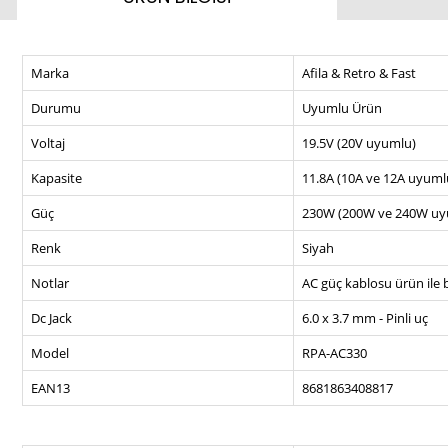
Marka
Afila & Retro & Fast
Durumu
Uyumlu Ürün
Voltaj
19.5V (20V uyumlu)
Kapasite
11.8A (10A ve 12A uyuml
Güç
230W (200W ve 240W uy
Renk
Siyah
Notlar
AC güç kablosu ürün ile b
Dc Jack
6.0 x 3.7 mm - Pinli uç
Model
RPA-AC330
EAN13
8681863408817