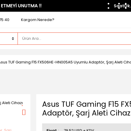
 ETMEYİ UNUTMA ​‼️​
Saat
Dk.
75 40
Kargom Nerede?
Asus TUF Gaming F15 FX506HE-HN005A5 Uyumlu Adaptör, Şarj Aleti C
Asus TUF Gaming F15 F
Adaptör, Şarj Aleti Cih
Fiyat
79,52 USD + KDV