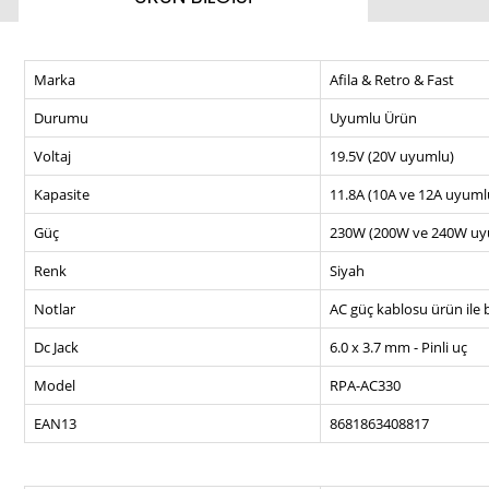
Marka
Afila & Retro & Fast
Durumu
Uyumlu Ürün
Voltaj
19.5V (20V uyumlu)
Kapasite
11.8A (10A ve 12A uyuml
Güç
230W (200W ve 240W uy
Renk
Siyah
Notlar
AC güç kablosu ürün ile b
Dc Jack
6.0 x 3.7 mm - Pinli uç
Model
RPA-AC330
EAN13
8681863408817