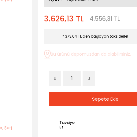
3.626,13 TL
4.556,31 TL
* 373,64 TL den başlayan taksitlerle!
Bu ürünü depomuzdan da alabilirsiniz.
Sepete Ekle
Tavsiye
Et