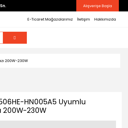
Sn.
Alışverişe Başla
E-Ticaret Mağazalarımız
İletişim
Hakkımızda
ihazı 200W-230W
X506HE-HN005A5 Uyumlu
azı 200W-230W