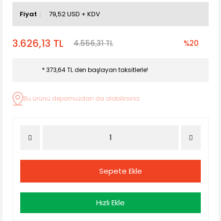
Fiyat
79,52 USD + KDV
3.626,13 TL
4.556,31 TL
%20
* 373,64 TL den başlayan taksitlerle!
Bu ürünü depomuzdan da alabilirsiniz.
Sepete Ekle
Hızlı Ekle