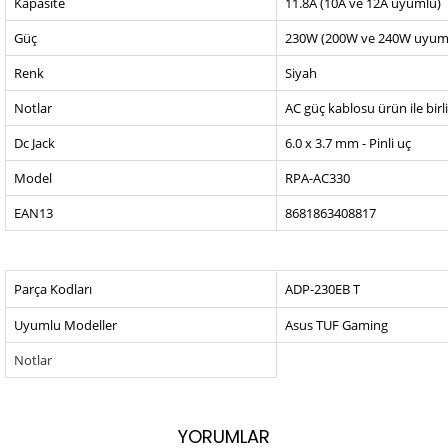
Kapasite
11.8A (10A ve 12A uyumlu)
Güç
230W (200W ve 240W uyum
Renk
Siyah
Notlar
AC güç kablosu ürün ile birl
Dc Jack
6.0 x 3.7 mm - Pinli uç
Model
RPA-AC330
EAN13
8681863408817
Parça Kodları
ADP-230EB T
Uyumlu Modeller
Asus TUF Gaming
Notlar
YORUMLAR