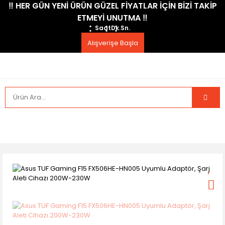
​‼️​ HER GÜN YENİ ÜRÜN GÜZEL FİYATLAR İÇİN BİZİ TAKİP
ETMEYİ UNUTMA ​‼️​
Saat
Dk.
Sn.
Alışverişe Başla