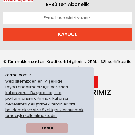
E-Bülten Abonelik
KAYDOL
© Tüm hakları saklıdır. Kredi kartı bilgileriniz 256bit SSL sertifikası ile
korunmaktadır.
karma.com.tr
web sitemizden en iyi şekilde
faydalanabilmeniz için çerezleri
ONLİNE MAĞAZALARIMIZ
kullanıyoruz. Bu çerezler; site
performansını artırmak, kullanıcı
deneyimini geliştirmek, tercihlerinizi
hatırlamak ve size özel içerikler sunmak
amacıyla kullanılmaktadır.
Kabul
WhatsApp Sipariş