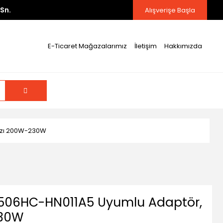
Sn.
Alışverişe Başla
E-Ticaret Mağazalarımız
İletişim
Hakkımızda
hazı 200W-230W
X506HC-HN011A5 Uyumlu Adaptör,
230W