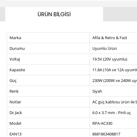
ÜRÜN BİLGİSİ
Marka
Afila & Retro & Fast
Durumu
Uyumlu Ürün
Voltaj
19.5V (20V uyumlu)
Kapasite
11.8A (10A ve 12A uyuml
Güç
230W (200W ve 240W uy
Renk
Siyah
Notlar
AC güç kablosu ürün ile b
Dc Jack
6.0 x 3.7 mm - Pinli uç
Model
RPA-AC330
EAN13
8681863408817