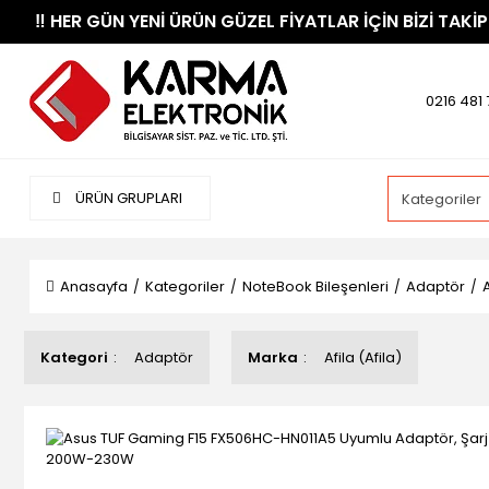
​‼️​ HER GÜN YENİ ÜRÜN GÜZEL FİYATLAR İÇİN BİZİ TAKİP
0216 481 
ÜRÜN GRUPLARI
Anasayfa
Kategoriler
NoteBook Bileşenleri
Adaptör
Kategori
Adaptör
Marka
Afila (Afila)