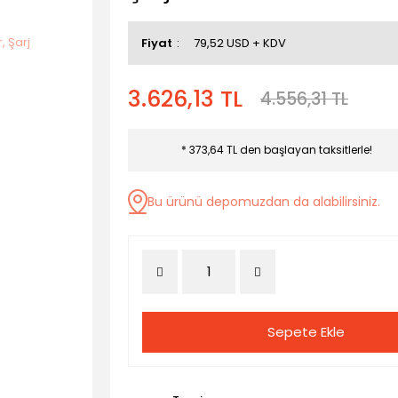
Fiyat
79,52 USD + KDV
3.626,13 TL
4.556,31 TL
* 373,64 TL den başlayan taksitlerle!
Bu ürünü depomuzdan da alabilirsiniz.
Sepete Ekle