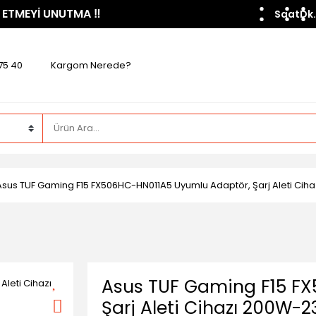
 ETMEYİ UNUTMA ​‼️​
Saat
Dk.
75 40
Kargom Nerede?
Asus TUF Gaming F15 FX506HC-HN011A5 Uyumlu Adaptör, Şarj Aleti Ci
Asus TUF Gaming F15 F
Şarj Aleti Cihazı 200W-