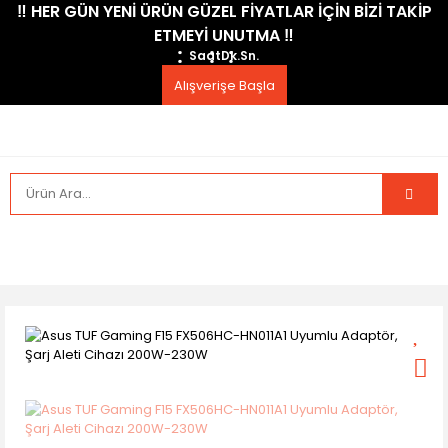
​‼️​ HER GÜN YENİ ÜRÜN GÜZEL FİYATLAR İÇİN BİZİ TAKİP
ETMEYİ UNUTMA ​‼️​
Saat
Dk.
Sn.
Alışverişe Başla