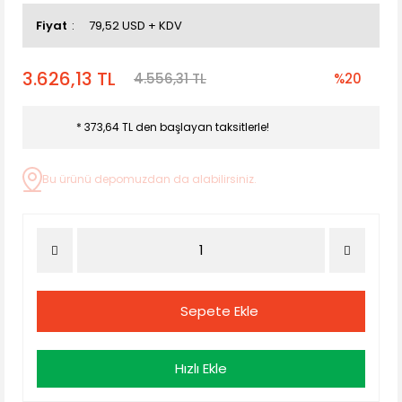
Fiyat
79,52 USD + KDV
3.626,13 TL
4.556,31 TL
%20
* 373,64 TL den başlayan taksitlerle!
Bu ürünü depomuzdan da alabilirsiniz.
Sepete Ekle
Hızlı Ekle