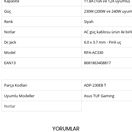
Kapasite
11.8A (10A ve 12A uyumlu)
Güç
230W (200W ve 240W uyum
Renk
Siyah
Notlar
AC güç kablosu ürün ile birl
Dc Jack
6.0 x 3.7 mm - Pinli uç
Model
RPA-AC330
EAN13
8681863408817
Parça Kodları
ADP-230EB T
Uyumlu Modeller
Asus TUF Gaming
Notlar
YORUMLAR