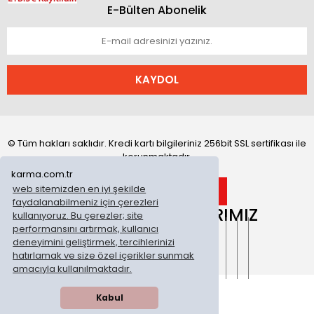
E-Bülten Abonelik
KAYDOL
© Tüm hakları saklıdır. Kredi kartı bilgileriniz 256bit SSL sertifikası ile
korunmaktadır.
karma.com.tr
web sitemizden en iyi şekilde
faydalanabilmeniz için çerezleri
ONLİNE MAĞAZALARIMIZ
kullanıyoruz. Bu çerezler; site
performansını artırmak, kullanıcı
deneyimini geliştirmek, tercihlerinizi
hatırlamak ve size özel içerikler sunmak
amacıyla kullanılmaktadır.
Kabul
WhatsApp Sipariş