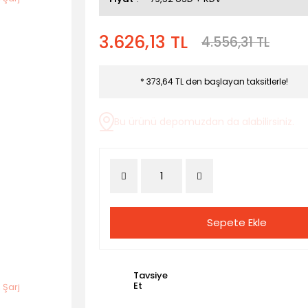
3.626,13 TL
4.556,31 TL
* 373,64 TL den başlayan taksitlerle!
Bu ürünü depomuzdan da alabilirsiniz.
Sepete Ekle
Tavsiye
Et