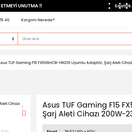
 ETMEYİ UNUTMA ​‼️​
Saat
Dk.
75 40
Kargom Nerede?
Asus TUF Gaming F15 FX506HCB-HN210 Uyumlu Adaptör, Şarj Aleti Cih
Asus TUF Gaming F15 F
Şarj Aleti Cihazı 200W-
Fiyat
79,52 USD + KDV