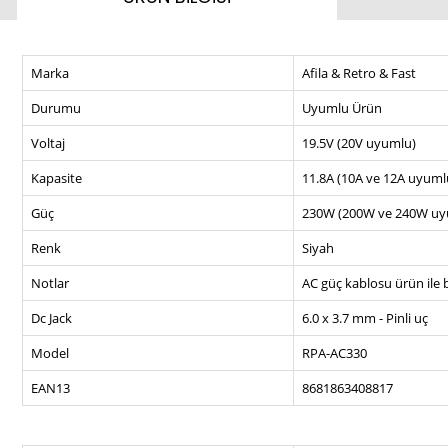
Marka
Afila & Retro & Fast
Durumu
Uyumlu Ürün
Voltaj
19.5V (20V uyumlu)
Kapasite
11.8A (10A ve 12A uyuml
Güç
230W (200W ve 240W uy
Renk
Siyah
Notlar
AC güç kablosu ürün ile b
Dc Jack
6.0 x 3.7 mm - Pinli uç
Model
RPA-AC330
EAN13
8681863408817