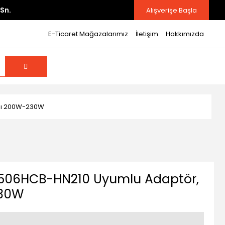
Sn.
Alışverişe Başla
E-Ticaret Mağazalarımız
İletişim
Hakkımızda
azı 200W-230W
X506HCB-HN210 Uyumlu Adaptör,
230W