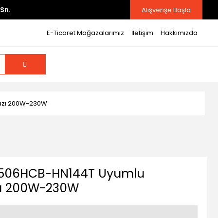
Sn.
Alışverişe Başla
E-Ticaret Mağazalarımız
İletişim
Hakkımızda
hazı 200W-230W
X506HCB-HN144T Uyumlu
azı 200W-230W