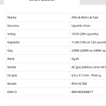
Marka
Afila & Retro & Fast
Durumu
Uyumlu Ürün
Voltaj
19.5V (20V uyumlu)
Kapasite
11.8A (10A ve 12A uyuml
Güç
230W (200W ve 240W uy
Renk
Siyah
Notlar
AC güç kablosu ürün ile b
Dc Jack
6.0 x 3.7 mm - Pinli uç
Model
RPA-AC330
EAN13
8681863408817