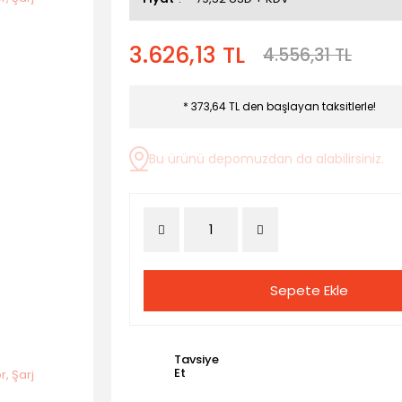
3.626,13 TL
4.556,31 TL
* 373,64 TL den başlayan taksitlerle!
Bu ürünü depomuzdan da alabilirsiniz.
Sepete Ekle
Tavsiye
Et