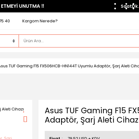
 ETMEYİ UNUTMA ​‼️​
Saat
Dk.
75 40
Kargom Nerede?
Asus TUF Gaming F15 FX506HCB-HN144T Uyumlu Adaptör, Şarj Aleti Ci
Asus TUF Gaming F15 F
Adaptör, Şarj Aleti Cih
Fiyat
79,52 USD + KDV