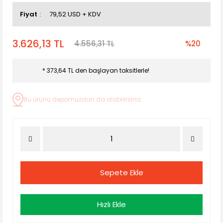
Fiyat
79,52 USD + KDV
3.626,13 TL
4.556,31 TL
%20
* 373,64 TL den başlayan taksitlerle!
Bu ürünü depomuzdan da alabilirsiniz.
Sepete Ekle
Hızlı Ekle