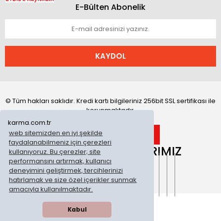
E-Bülten Abonelik
KAYDOL
© Tüm hakları saklıdır. Kredi kartı bilgileriniz 256bit SSL sertifikası ile
korunmaktadır.
karma.com.tr
web sitemizden en iyi şekilde
faydalanabilmeniz için çerezleri
ONLİNE MAĞAZALARIMIZ
kullanıyoruz. Bu çerezler; site
performansını artırmak, kullanıcı
deneyimini geliştirmek, tercihlerinizi
hatırlamak ve size özel içerikler sunmak
amacıyla kullanılmaktadır.
Kabul
WhatsApp Sipariş