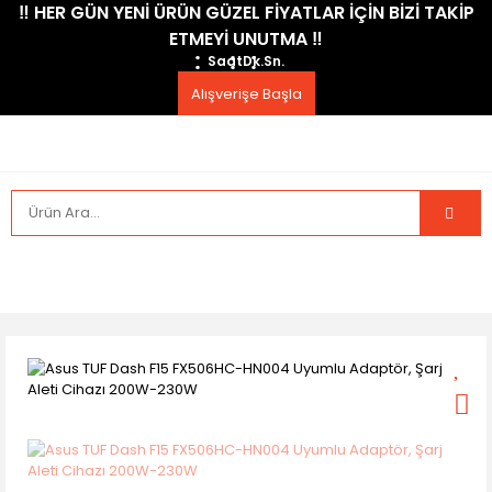
​‼️​ HER GÜN YENİ ÜRÜN GÜZEL FİYATLAR İÇİN BİZİ TAKİP
ETMEYİ UNUTMA ​‼️​
Saat
Dk.
Sn.
Alışverişe Başla