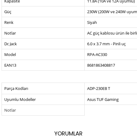
Kapasite
11.8A (10A ve 12A uyumlu)
Güç
230W (200W ve 240W uyum
Renk
Siyah
Notlar
AC güç kablosu ürün ile birl
Dc Jack
6.0 x 3.7 mm - Pinli uç
Model
RPA-AC330
EAN13
8681863408817
Parça Kodları
ADP-230EB T
Uyumlu Modeller
Asus TUF Gaming
Notlar
YORUMLAR