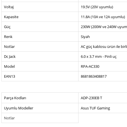
Voltaj
19.5V (20V uyumlu)
Kapasite
11.8A (10A ve 12A uyumlu)
Güç
230W (200W ve 240W uyum
Renk
Siyah
Notlar
AC güç kablosu ürün ile birl
Dc Jack
6.0 x 3.7 mm - Pinli uç
Model
RPA-AC330
EAN13
8681863408817
Parça Kodları
ADP-230EB T
Uyumlu Modeller
Asus TUF Gaming
Notlar