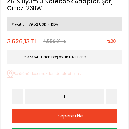
ZI719 uyumlu Notebook Adaptör, Şarj
Cihazı 230W
Fiyat
79,52 USD + KDV
3.626,13 TL
4.556,31 TL
%20
* 373,64 TL den başlayan taksitlerle!
Bu ürünü depomuzdan da alabilirsiniz.
Sepete Ekle