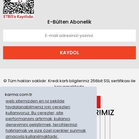
E-Bülten Abonelik
KAYDOL
© Tüm hakları saklıdır. Kredi kartı bilgileriniz 256bit SSL sertifikası ile
korunmaktadır.
karma.com.tr
web sitemizden en iyi şekilde
faydalanabilmeniz için çerezleri
ONLİNE MAĞAZALARIMIZ
kullanıyoruz. Bu çerezler; site
performansını artırmak, kullanıcı
deneyimini geliştirmek, tercihlerinizi
hatırlamak ve size özel içerikler sunmak
amacıyla kullanılmaktadır.