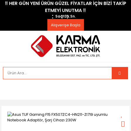
​‼️​ HER GÜN YENİ ÜRÜN GÜZEL FİYATLAR İÇİN BİZİ TAKİP
ETMEYİ UNUTMA ​‼️​
Saat
Dk.
Sn.
Alışverişe Başla