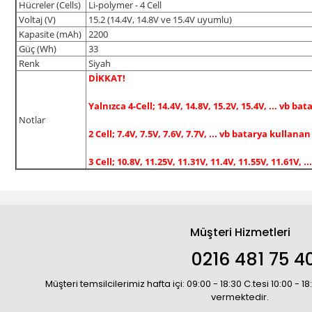
Hücreler (Cells)
Li-polymer - 4 Cell
Voltaj (V)
15.2 (14.4V, 14.8V ve 15.4V uyumlu)
Kapasite (mAh)
2200
Güç (Wh)
33
Renk
Siyah
DİKKAT!
Yalnızca
4-Cell; 14.4V, 14.8V, 15.2V, 15.4V, ... vb
bata
Notlar
2 Cell; 7.4V, 7.5V, 7.6V, 7.7V, ... vb
batarya kullanan
3 Cell; 10.8V, 11.25V, 11.31V, 11.4V, 11.55V, 11.61V, ..
Müşteri Hizmetleri
0216 481 75 4
Müşteri temsilcilerimiz hafta içi: 09:00 - 18:30 C.tesi 10:00 - 
vermektedir.