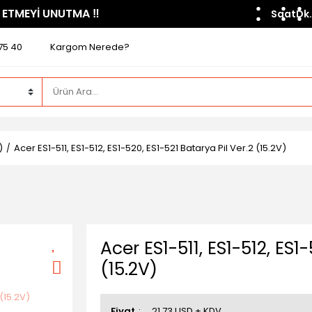
 ETMEYİ UNUTMA ​‼️​
Saat
Dk.
75 40
Kargom Nerede?
)
Acer ES1-511, ES1-512, ES1-520, ES1-521 Batarya Pil Ver.2 (15.2V)
Acer ES1-511, ES1-512, ES1
(15.2V)
Fiyat
21,73 USD + KDV