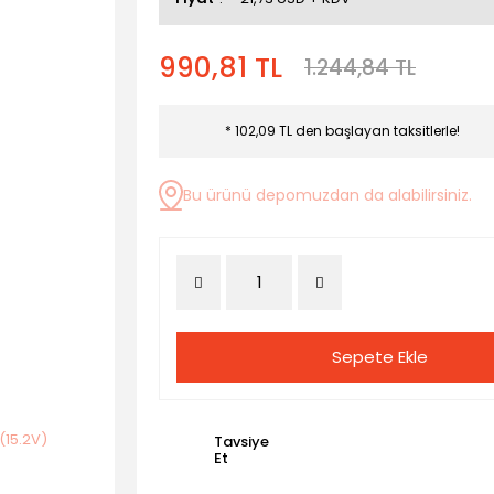
990,81 TL
1.244,84 TL
* 102,09 TL den başlayan taksitlerle!
Bu ürünü depomuzdan da alabilirsiniz.
Sepete Ekle
Tavsiye
Et