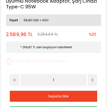
uyumlu Notebook Adaptör, Şarj Cihazı
Type-C 95W
Fiyat
56,80 USD + KDV
2.589,96 TL
3.254,64 TL
%20
* 266,87 TL den başlayan taksitlerle!
Bu ürünü depomuzdan da alabilirsiniz.
Sepete Ekle