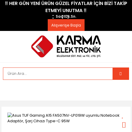
​‼️​ HER GÜN YENİ ÜRÜN GÜZEL FİYATLAR İÇİN BİZİ TAKİP
ETMEYİ UNUTMA ​‼️​
Saat
Dk.
Sn.
Alışverişe Başla