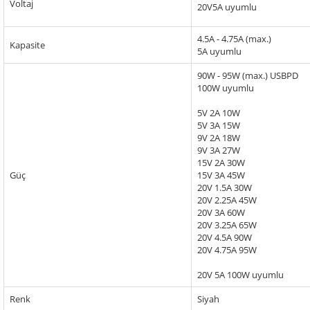
Voltaj
20V5A uyumlu
4.5A - 4.75A (max.)
Kapasite
5A uyumlu
90W - 95W (max.) USBPD
100W uyumlu
5V 2A 10W
5V 3A 15W
9V 2A 18W
9V 3A 27W
15V 2A 30W
Güç
15V 3A 45W
20V 1.5A 30W
20V 2.25A 45W
20V 3A 60W
20V 3.25A 65W
20V 4.5A 90W
20V 4.75A 95W
20V 5A 100W uyumlu
Renk
Siyah