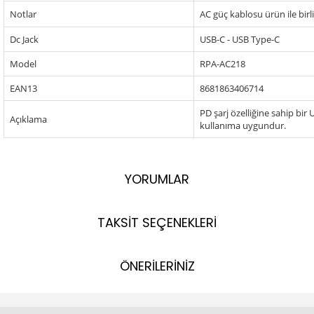
Notlar
AC güç kablosu ürün ile birl
Dc Jack
USB-C - USB Type-C
Model
RPA-AC218
EAN13
8681863406714
PD şarj özelliğine sahip bir
Açıklama
kullanıma uygundur.
YORUMLAR
TAKSİT SEÇENEKLERİ
ÖNERİLERİNİZ