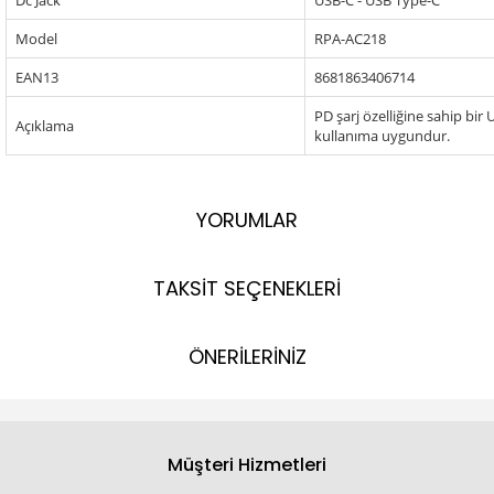
Dc Jack
USB-C - USB Type-C
Model
RPA-AC218
EAN13
8681863406714
PD şarj özelliğine sahip bir
Açıklama
kullanıma uygundur.
YORUMLAR
TAKSİT SEÇENEKLERİ
ÖNERİLERİNİZ
Müşteri Hizmetleri