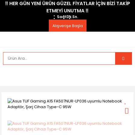
​‼️​ HER GÜN YENİ ÜRÜN GÜZEL FİYATLAR İÇİN BİZİ TAKİP
ETMEYİ UNUTMA ​‼️​
Saat
Dk.
Sn.
Alışverişe Başla