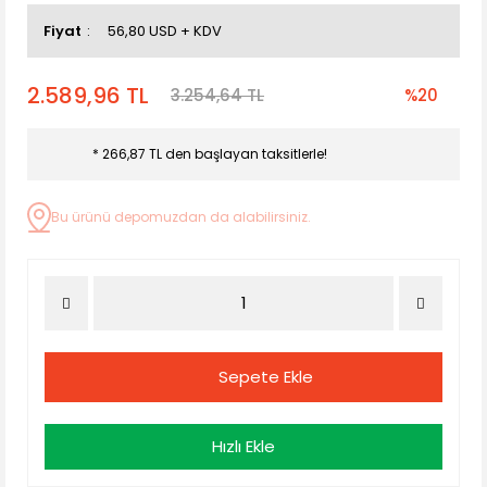
Fiyat
56,80 USD + KDV
2.589,96 TL
3.254,64 TL
%20
* 266,87 TL den başlayan taksitlerle!
Bu ürünü depomuzdan da alabilirsiniz.
Sepete Ekle
Hızlı Ekle