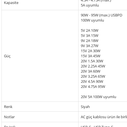
4.5A - 4.75A (max.)
Kapasite
5A uyumlu
90W - 95W (max.) USBPD
100W uyumlu
5V 2A 10W
5V 3A 15W
9V 2A 18W
9V 3A 27W
15V 2A 30W
Güç
15V 3A 45W
20V 1.5A 30W
20V 2.25A 45W
20V 3A 60W
20V 3.25A 65W
20V 4.5A 90W
20V 4.75A 95W
20V 5A 100W uyumlu
Renk
Siyah
Notlar
AC güç kablosu ürün ile birl