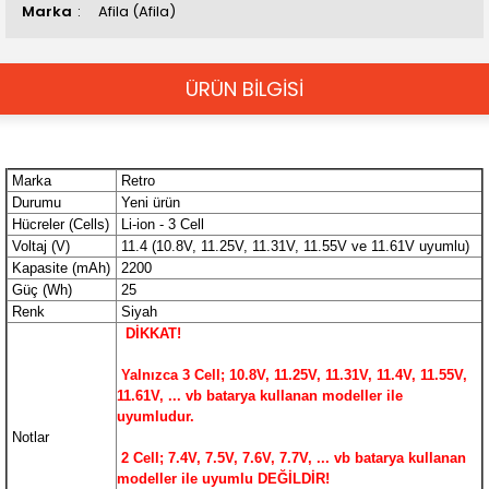
Marka
Afila (Afila)
ÜRÜN BİLGİSİ
Marka
Retro
Durumu
Yeni ürün
Hücreler (Cells)
Li-ion - 3 Cell
Voltaj (V)
11.4 (10.8V, 11.25V, 11.31V, 11.55V ve 11.61V uyumlu)
Kapasite (mAh)
2200
Güç (Wh)
25
Renk
Siyah
DİKKAT!
Yalnızca 3 Cell; 10.8V, 11.25V, 11.31V, 11.4V, 11.55V,
11.61V, ... vb batarya kullanan modeller ile
uyumludur.
Notlar
2 Cell; 7.4V, 7.5V, 7.6V, 7.7V, ... vb
batarya kullanan
modeller ile uyumlu DEĞİLDİR!