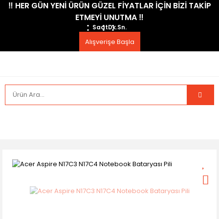
​‼️​ HER GÜN YENİ ÜRÜN GÜZEL FİYATLAR İÇİN BİZİ TAKİP
ETMEYİ UNUTMA ​‼️​
Saat
Dk.
Sn.
Alışverişe Başla