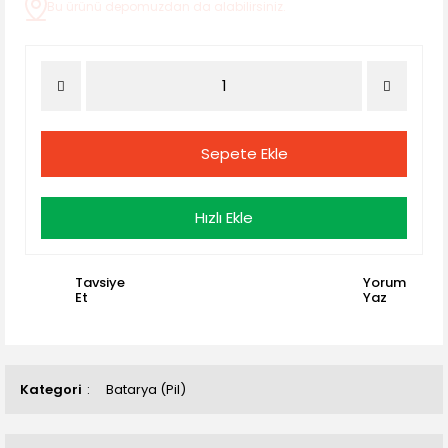
Bu ürünü depomuzdan da alabilirsiniz.
Sepete Ekle
Hızlı Ekle
Tavsiye
Yorum
Et
Yaz
Kategori
Batarya (Pil)