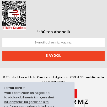
E-Bülten Abonelik
KAYDOL
© Tüm hakları saklıdır. Kredi kartı bilgileriniz 256bit SSL sertifikası ile
korunmaktadır.
karma.com.tr
web sitemizden en iyi şekilde
faydalanabilmeniz için çerezleri
ONLİNE MAĞAZALARIMIZ
kullanıyoruz. Bu çerezler; site
performansını artırmak, kullanıcı