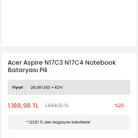
Acer Aspire N17C3 N17C4 Notebook
Bataryası Pili
Fiyat
26,08 USD + KDV
1.188,98 TL
1.494,10 TL
%20
* 122,51 TL den başlayan taksitlerle!