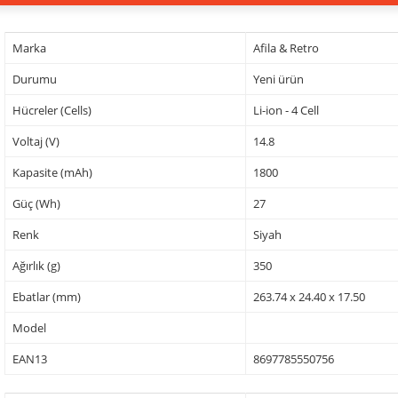
Marka
Afila & Retro
Durumu
Yeni ürün
Hücreler (Cells)
Li-ion - 4 Cell
Voltaj (V)
14.8
Kapasite (mAh)
1800
Güç (Wh)
27
Renk
Siyah
Ağırlık (g)
350
Ebatlar (mm)
263.74 x 24.40 x 17.50
Model
EAN13
8697785550756