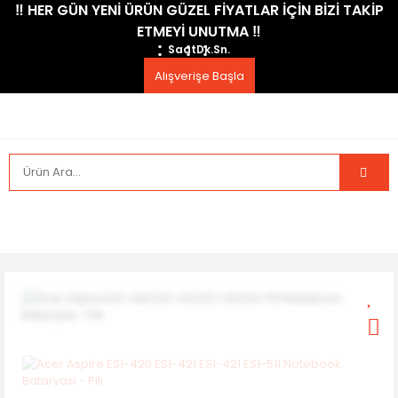
​‼️​ HER GÜN YENİ ÜRÜN GÜZEL FİYATLAR İÇİN BİZİ TAKİP
ETMEYİ UNUTMA ​‼️​
Saat
Dk.
Sn.
Alışverişe Başla