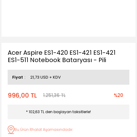
Acer Aspire ES1-420 ES1-421 ES1-421
ES1-511 Notebook Bataryası - Pili
Fiyat
21,73 USD + KDV
996,00 TL
1.251,36 TL
%20
* 102,63 TL den başlayan taksitlerle!
Bu Ürün İthalat Aşamasındadır.