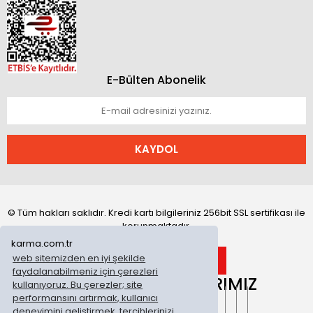
E-Bülten Abonelik
KAYDOL
© Tüm hakları saklıdır. Kredi kartı bilgileriniz 256bit SSL sertifikası ile
korunmaktadır.
karma.com.tr
web sitemizden en iyi şekilde
faydalanabilmeniz için çerezleri
ONLİNE MAĞAZALARIMIZ
kullanıyoruz. Bu çerezler; site
performansını artırmak, kullanıcı
deneyimini geliştirmek, tercihlerinizi