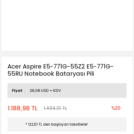
Acer Aspire E5-771G-55Z2 E5-771G-
55RU Notebook Bataryası Pili
Fiyat
26,08 USD + KDV
1.188,98 TL
1.494,10 TL
%20
* 122,51 TL den başlayan taksitlerle!