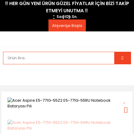
​‼️​ HER GÜN YENİ ÜRÜN GÜZEL FİYATLAR İÇİN BİZİ TAKİP
ETMEYİ UNUTMA ​‼️​
Saat
Dk.
Sn.
Alışverişe Başla