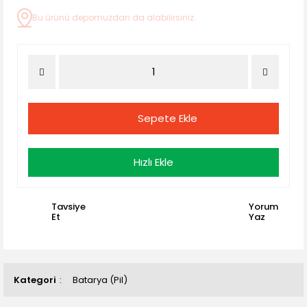
Bu ürünü depomuzdan da alabilirsiniz.
Sepete Ekle
Hızlı Ekle
Tavsiye
Yorum
Et
Yaz
Kategori
Batarya (Pil)