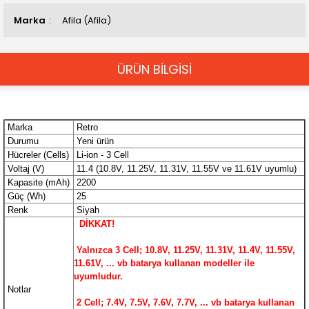
Marka
Afila (Afila)
ÜRÜN BİLGİSİ
Marka
Retro
Durumu
Yeni ürün
Hücreler (Cells)
Li-ion - 3 Cell
Voltaj (V)
11.4 (10.8V, 11.25V, 11.31V, 11.55V ve 11.61V uyumlu)
Kapasite (mAh)
2200
Güç (Wh)
25
Renk
Siyah
DİKKAT!
Yalnızca 3 Cell; 10.8V, 11.25V, 11.31V, 11.4V, 11.55V,
11.61V, ... vb batarya kullanan modeller ile
uyumludur.
Notlar
2 Cell; 7.4V, 7.5V, 7.6V, 7.7V, ... vb
batarya kullanan