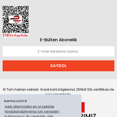
E-Bülten Abonelik
KAYDOL
© Tüm hakları saklıdır. Kredi kartı bilgileriniz 256bit SSL sertifikası ile
korunmaktadır.
karma.com.tr
web sitemizden en iyi şekilde
faydalanabilmeniz için çerezleri
ONLİNE MAĞAZALARIMIZ
kullanıyoruz. Bu çerezler; site