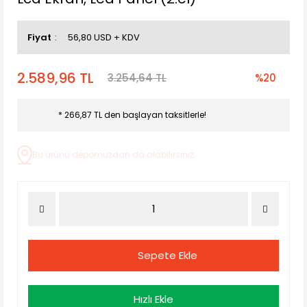
Fiyat
56,80 USD + KDV
2.589,96 TL
3.254,64 TL
%20
* 266,87 TL den başlayan taksitlerle!
Bu ürünü depomuzdan da alabilirsiniz.
Sepete Ekle
Hızlı Ekle