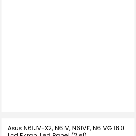
Asus N61JV-X2, N61V, N61VF, N61VG 16.0
Lcd Ekran, Led Panel (2.el)