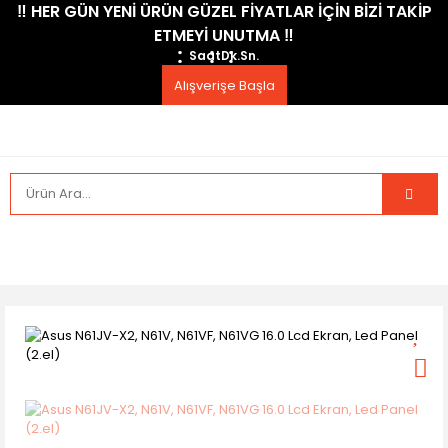
​‼️​ HER GÜN YENİ ÜRÜN GÜZEL FİYATLAR İÇİN BİZİ TAKİP
ETMEYİ UNUTMA ​‼️​
Saat
Dk.
Sn.
Alışverişe Başla