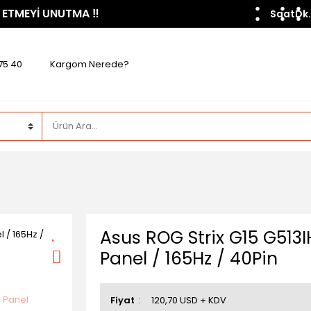
 ETMEYİ UNUTMA ​‼️​
Saat
Dk.
75 40
Kargom Nerede?
Asus ROG Strix G15 G513
Panel / 165Hz / 40Pin
Fiyat
120,70 USD + KDV