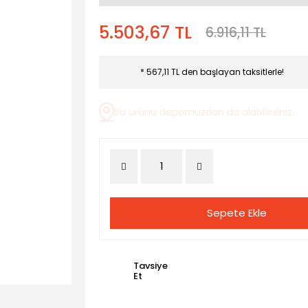
5.503,67 TL
6.916,11 TL
* 567,11 TL den başlayan taksitlerle!
Bu ürünü depomuzdan da alabilirsiniz.
Sepete Ekle
Tavsiye
Et