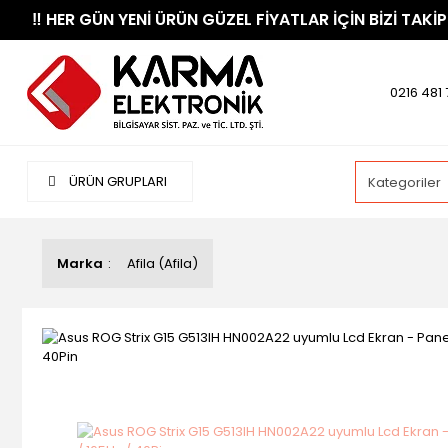
​‼️​ HER GÜN YENİ ÜRÜN GÜZEL FİYATLAR İÇİN BİZİ TAKİP
0216 481 
ÜRÜN GRUPLARI
Marka
Afila (Afila)