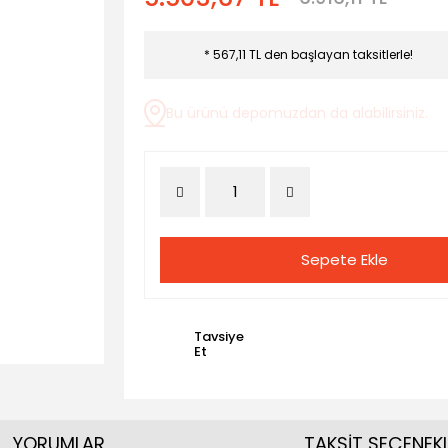
* 567,11 TL den başlayan taksitlerle!
Bu ürünü depomuzdan da alabilirsiniz.
Sepete Ekle
Tavsiye
Et
YORUMLAR
TAKSİT SEÇENEKL