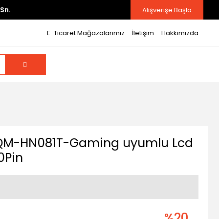
Sn.
Alışverişe Başla
E-Ticaret Mağazalarımız
İletişim
Hakkımızda
13QM-HN081T-Gaming uyumlu Lcd
0Pin
%20