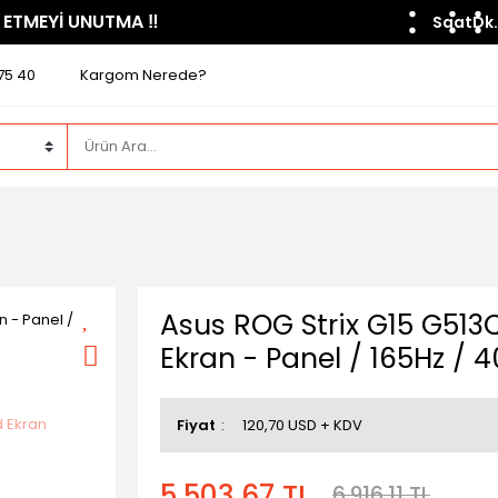
 ETMEYİ UNUTMA ​‼️​
Saat
Dk.
75 40
Kargom Nerede?
Asus ROG Strix G15 G5
Ekran - Panel / 165Hz / 4
Fiyat
120,70 USD + KDV
5.503,67 TL
6.916,11 TL