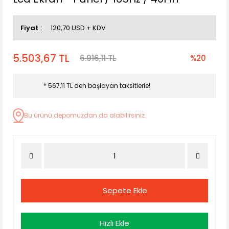
Fiyat
120,70 USD + KDV
5.503,67 TL
6.916,11 TL
%20
* 567,11 TL den başlayan taksitlerle!
Bu ürünü depomuzdan da alabilirsiniz.
Sepete Ekle
Hızlı Ekle