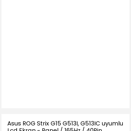
Asus ROG Strix G15 G513I, G513IC uyumlu
Lcd Ekran - Panel / 165Hz / 40Pin