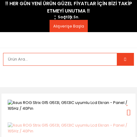
​‼️​ HER GÜN YENİ ÜRÜN GÜZEL FİYATLAR İÇİN BİZİ TAKİP
ETMEYİ UNUTMA ​‼️​
Saat
Dk.
Sn.
Alışverişe Başla