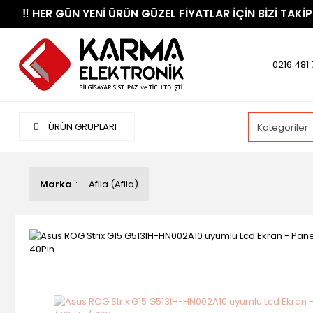
​‼️​ HER GÜN YENİ ÜRÜN GÜZEL FİYATLAR İÇİN BİZİ TAKİP
0216 481 
ÜRÜN GRUPLARI
Marka
Afila (Afila)