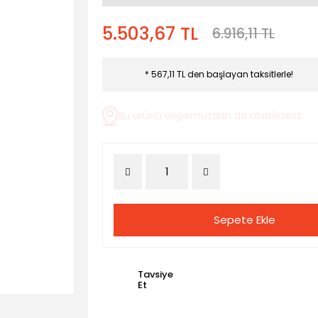
5.503,67 TL
6.916,11 TL
* 567,11 TL den başlayan taksitlerle!
Bu ürünü depomuzdan da alabilirsiniz.
Sepete Ekle
Tavsiye
Et