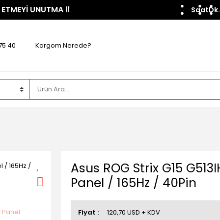
 ETMEYİ UNUTMA ​‼️​
Saat
Dk.
75 40
Kargom Nerede?
Asus ROG Strix G15 G513
Panel / 165Hz / 40Pin
Fiyat
120,70 USD + KDV