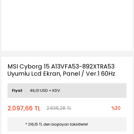
MSI Cyborg 15 A13VFA53-892XTRA53
Uyumlu Lcd Ekran, Panel / Ver.1 60Hz
Fiyat
46,01 USD + KDV
2.097,66 TL
2.636,28 TL
%20
* 216,15 TL den başlayan taksitlerle!