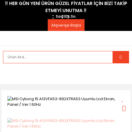
​‼️​ HER GÜN YENİ ÜRÜN GÜZEL FİYATLAR İÇİN BİZİ TAKİP
ETMEYİ UNUTMA ​‼️​
Saat
Dk.
Sn.
Alışverişe Başla