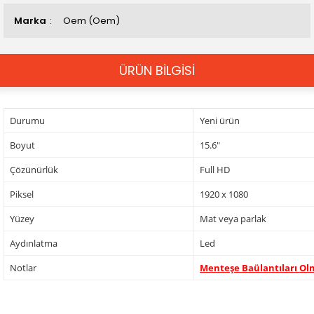
Marka
Oem (Oem)
ÜRÜN BİLGİSİ
Durumu
Yeni ürün
Boyut
15.6"
Çözünürlük
Full HD
Piksel
1920 x 1080
Yüzey
Mat veya parlak
Aydınlatma
Led
Notlar
Menteşe Baülantıları Ol