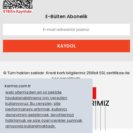
E-Bülten Abonelik
KAYDOL
© Tüm hakları saklıdır. Kredi kartı bilgileriniz 256bit SSL sertifikası ile
korunmaktadır.
karma.com.tr
web sitemizden en iyi şekilde
faydalanabilmeniz için çerezleri
ONLİNE MAĞAZALARIMIZ
kullanıyoruz. Bu çerezler; site
performansını artırmak, kullanıcı
deneyimini geliştirmek, tercihlerinizi
hatırlamak ve size özel içerikler sunmak
amacıyla kullanılmaktadır.