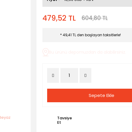
479,52 TL
604,80 TL
* 49,41 TL den başlayan taksitlerle!
Bu ürünü depomuzdan da alabilirsiniz.
Sepete Ekle
Tavsiye
Et