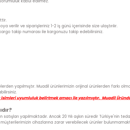
sorumluluk kabul edilmez.
tir.
 verilir ve siparişleriniz 1-2 iş günü içerisinde size ulaştırılır.
kargo takip numarası ile kargonuzu takip edebilirsiniz.
lerden yapılmıştır. Muadil ürünlerimizin orijinal ürünlerden farkı olmad
lirsiniz.
a isimleri uyumluluk belirtmek amacı ile yazılmıştır. Muadil Üründ
ıdır?
ün satışları yapılmaktadır. Ancak 20 Yılı aşkın süredir Türkiye'nin te
ve müşterilerimizin cihazlarına zarar verebilecek ürünler bulunmamakt