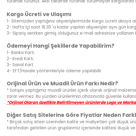
tutanak tutunuz. Aksi takdirde tutanak tutulmayan kargolarda 
Kargo Ücreti ve Ulaşımı
1- Sitemizden yaptığınız alışverişlerimizde kargo ücreti alıcıya ait
2- Hafta içi saat 16:30 'a kadar yapılan alışverişler aynı gün kargoya
3- Sipariş verirken girmiş olduğunuz e-mail adresinize yollanan 
Ödemeyi Hangi Şekillerde Yapabilirim?
1- Banka Kartı
2- Kredi Kartı
3- Sanal Kart
4- EFT/Havale yöntemleriyle ödeme yapılabilir
Orijinal Ürün ve Muadil Ürün Farkı Nedir?
* Satışını yaptığımız muadil ürünler içerik olarak orijinal malzeme
zarar vermez. Bu yüzden ürünlerimizi cihazınızda güvenle kullanabi
*Orjinal Olaran özellikle Belirtilmeyen ürünlerde Logo ve Mark
Diğer Satış Sitelerine Göre Fiyatlar Neden Farkl
* Birçok satış sitesi üzerinden kalite ve maliyetleri çok düşük ür
tarafından getirilen ürün gruplarımız içerisinde kalitesi düşük 