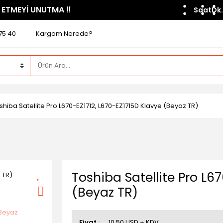
 ETMEYİ UNUTMA ​‼️​
Saat
Dk.
75 40
Kargom Nerede?
shiba Satellite Pro L670-EZ1712, L670-EZ1715D Klavye (Beyaz TR)
Toshiba Satellite Pro L6
(Beyaz TR)
Fiyat
10,50 USD + KDV