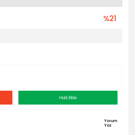
%21
Hızlı Ekle
Yorum
Yaz