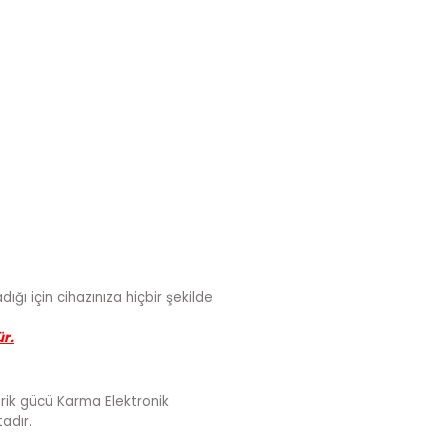
ığı için cihazınıza hiçbir şekilde
ür.
darik gücü Karma Elektronik
adır.