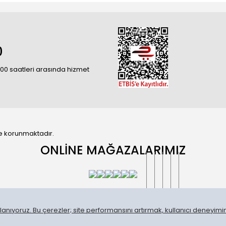
0
18:00 saatleri arasında hizmet
 ile korunmaktadır.
ONLİNE MAĞAZALARIMIZ
anıyoruz. Bu çerezler; site performansını artırmak, kullanıcı deneyimini
®