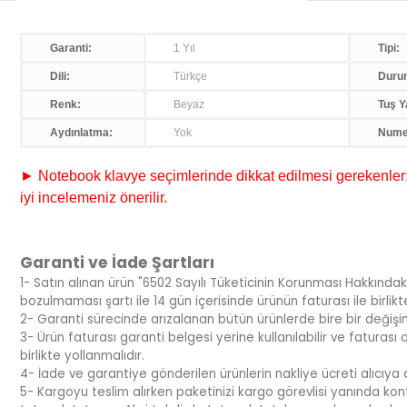
Garanti:
1 Yıl
Tipi:
Dili:
Türkçe
Duru
Renk:
Beyaz
Tuş Y
Aydınlatma:
Yok
Nume
► Notebook klavye seçimlerinde dikkat edilmesi gerekenler; s
iyi incelemeniz önerilir.
Garanti ve İade Şartları
1- Satın alınan ürün "6502 Sayılı Tüketicinin Korunması Hakkındak
bozulmaması şartı ile 14 gün içerisinde ürünün faturası ile birlik
2- Garanti sürecinde arızalanan bütün ürünlerde bire bir değiş
3- Ürün faturası garanti belgesi yerine kullanılabilir ve fatura
birlikte yollanmalıdır.
4- İade ve garantiye gönderilen ürünlerin nakliye ücreti alıcıya ai
5- Kargoyu teslim alırken paketinizi kargo görevlisi yanında kont