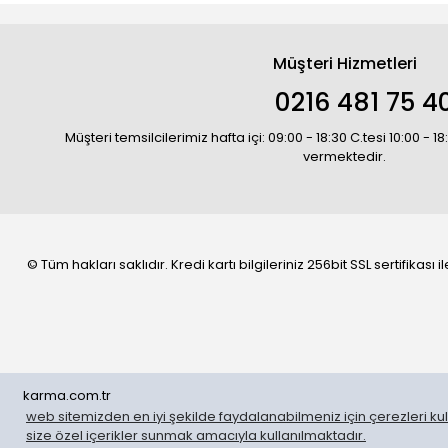
Müşteri Hizmetleri
0216 481 75 4
Müşteri temsilcilerimiz hafta içi: 09:00 - 18:30 C.tesi 10:00 - 
vermektedir.
© Tüm hakları saklıdır. Kredi kartı bilgileriniz 256bit SSL sertifikası
karma.com.tr
web sitemizden en iyi şekilde faydalanabilmeniz için çerezleri kull
WhatsApp Sipariş
size özel içerikler sunmak amacıyla kullanılmaktadır.