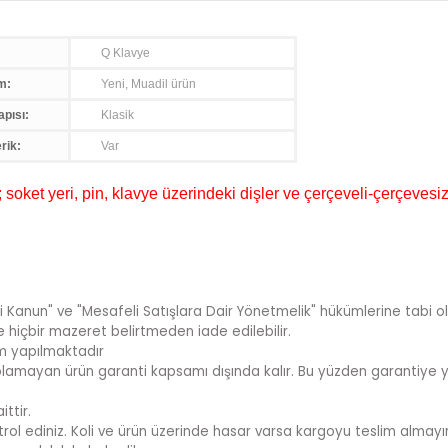
Q Klavye
m:
Yeni, Muadil ürün
apısı:
Klasik
rik:
Var
oket yeri, pin, klavye üzerindeki dişler ve çerçeveli-çerçevesiz
i Kanun" ve "Mesafeli Satışlara Dair Yönetmelik" hükümlerine tabi ol
te hiçbir mazeret belirtmeden iade edilebilir.
im yapılmaktadır
sı olamayan ürün garanti kapsamı dışında kalır. Bu yüzden garantiye y
ttir.
rol ediniz. Koli ve ürün üzerinde hasar varsa kargoyu teslim almayını