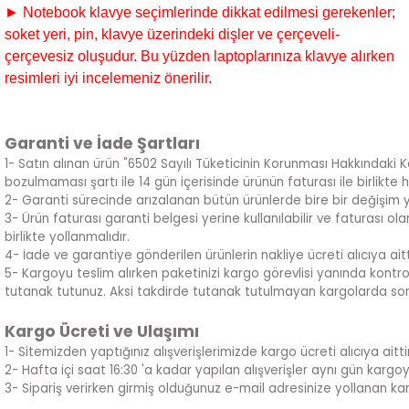
► Notebook klavye seçimlerinde dikkat edilmesi gerekenler;
soket yeri, pin, klavye üzerindeki dişler ve çerçeveli-
çerçevesiz oluşudur. Bu yüzden laptoplarınıza klavye alırken
resimleri iyi incelemeniz önerilir.
Garanti ve İade Şartları
1- Satın alınan ürün "6502 Sayılı Tüketicinin Korunması Hakkındaki 
bozulmaması şartı ile 14 gün içerisinde ürünün faturası ile birlikte 
2- Garanti sürecinde arızalanan bütün ürünlerde bire bir değişim 
3- Ürün faturası garanti belgesi yerine kullanılabilir ve faturası 
birlikte yollanmalıdır.
4- İade ve garantiye gönderilen ürünlerin nakliye ücreti alıcıya aitt
5- Kargoyu teslim alırken paketinizi kargo görevlisi yanında kontrol
tutanak tutunuz. Aksi takdirde tutanak tutulmayan kargolarda sor
Kargo Ücreti ve Ulaşımı
1- Sitemizden yaptığınız alışverişlerimizde kargo ücreti alıcıya aittir
2- Hafta içi saat 16:30 'a kadar yapılan alışverişler aynı gün kargoya ve
3- Sipariş verirken girmiş olduğunuz e-mail adresinize yollanan kar