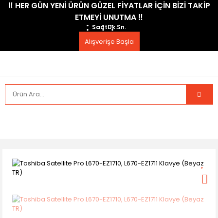
​‼️​ HER GÜN YENİ ÜRÜN GÜZEL FİYATLAR İÇİN BİZİ TAKİP
ETMEYİ UNUTMA ​‼️​
Saat
Dk.
Sn.
Alışverişe Başla