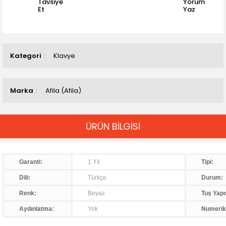
Tavsiye
Yorum
Et
Yaz
Kategori
Klavye
Marka
Afila (Afila)
ÜRÜN BİLGİSİ
Garanti:
1 Yıl
Tipi:
Dili:
Türkçe
Durum:
Renk:
Beyaz
Tuş Yapı
Aydınlatma:
Yok
Numerik