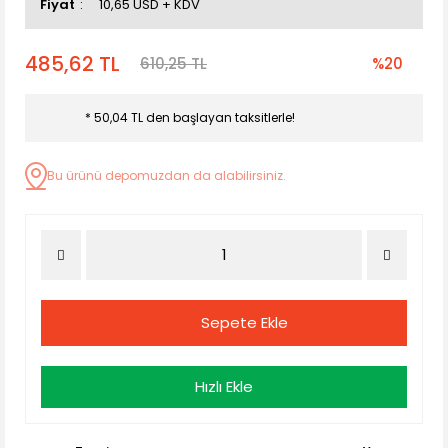
Fiyat
10,65 USD + KDV
485,62 TL
610,25 TL
%20
* 50,04 TL den başlayan taksitlerle!
Bu ürünü depomuzdan da alabilirsiniz.
Sepete Ekle
Hızlı Ekle