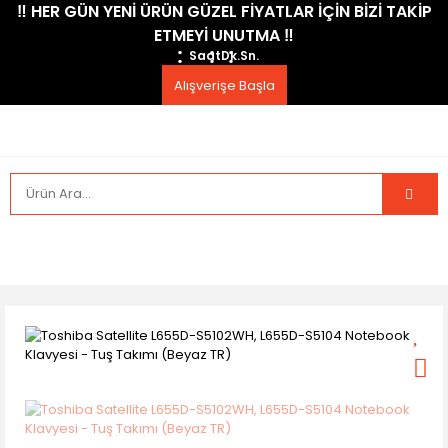
​‼️​ HER GÜN YENİ ÜRÜN GÜZEL FİYATLAR İÇİN BİZİ TAKİP
ETMEYİ UNUTMA ​‼️​
Saat
Dk.
Sn.
Alışverişe Başla