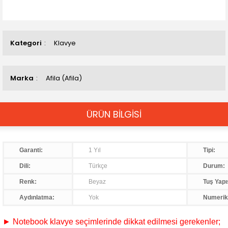
Kategori
Klavye
Marka
Afila (Afila)
ÜRÜN BİLGİSİ
Garanti:
1 Yıl
Tipi:
Dili:
Türkçe
Durum:
Renk:
Beyaz
Tuş Yapı
Aydınlatma:
Yok
Numerik
► Notebook klavye seçimlerinde dikkat edilmesi gerekenler;