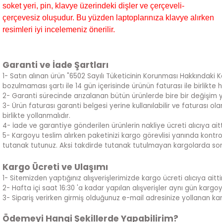
soket yeri, pin, klavye üzerindeki dişler ve çerçeveli-
çerçevesiz oluşudur. Bu yüzden laptoplarınıza klavye alırken
resimleri iyi incelemeniz önerilir.
Garanti ve İade Şartları
1- Satın alınan ürün "6502 Sayılı Tüketicinin Korunması Hakkındaki 
bozulmaması şartı ile 14 gün içerisinde ürünün faturası ile birlikte 
2- Garanti sürecinde arızalanan bütün ürünlerde bire bir değişim 
3- Ürün faturası garanti belgesi yerine kullanılabilir ve faturası 
birlikte yollanmalıdır.
4- İade ve garantiye gönderilen ürünlerin nakliye ücreti alıcıya aitt
5- Kargoyu teslim alırken paketinizi kargo görevlisi yanında kontrol
tutanak tutunuz. Aksi takdirde tutanak tutulmayan kargolarda sor
Kargo Ücreti ve Ulaşımı
1- Sitemizden yaptığınız alışverişlerimizde kargo ücreti alıcıya aittir
2- Hafta içi saat 16:30 'a kadar yapılan alışverişler aynı gün kargoya ve
3- Sipariş verirken girmiş olduğunuz e-mail adresinize yollanan kar
Ödemeyi Hangi Şekillerde Yapabilirim?