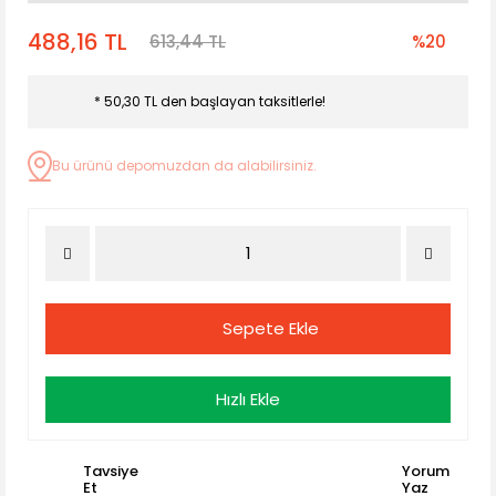
488,16 TL
613,44 TL
%20
* 50,30 TL den başlayan taksitlerle!
Bu ürünü depomuzdan da alabilirsiniz.
Sepete Ekle
Hızlı Ekle
Tavsiye
Yorum
Et
Yaz