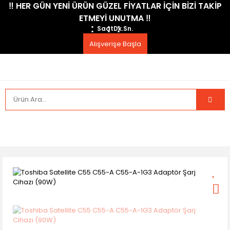
​‼️​ HER GÜN YENİ ÜRÜN GÜZEL FİYATLAR İÇİN BİZİ TAKİP
ETMEYİ UNUTMA ​‼️​
Saat
Dk.
Sn.
Alışverişe Başla