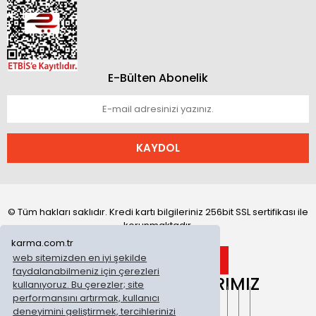
E-Bülten Abonelik
KAYDOL
© Tüm hakları saklıdır. Kredi kartı bilgileriniz 256bit SSL sertifikası ile
korunmaktadır.
karma.com.tr
web sitemizden en iyi şekilde
faydalanabilmeniz için çerezleri
ONLİNE MAĞAZALARIMIZ
kullanıyoruz. Bu çerezler; site
performansını artırmak, kullanıcı
deneyimini geliştirmek, tercihlerinizi