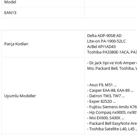
Model
EAN13
Delta ADP-90SB AD
Lite-on PA-1900-52LC
Parça Kodları
AcBel API1AD43
Toshiba PA3380E-1ACA, PA
- Dc jack tipi ve Volt-Ampe
Msi, Packard Bell, Toshiba,
- Asus F9, M51 ...
- Casper EAA-88, EAA-89 ...
Uyumlu Modeller
- Datron TW3, TW7 ...
- Exper 8252D ...
- Fujitsu Siemens Amilo K760
- Hp Compaq nx9005, nx9010
- Msi EX600, S430X ...
- Packard Bell EasyNote Are
- Toshiba Satellite L40, L45 ..