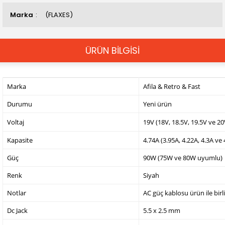
Marka
(FLAXES)
ÜRÜN BİLGİSİ
Marka
Afila & Retro & Fast
Durumu
Yeni ürün
Voltaj
19V (18V, 18.5V, 19.5V ve 2
Kapasite
4.74A (3.95A, 4.22A, 4.3A ve
Güç
90W (75W ve 80W uyumlu)
Renk
Siyah
Notlar
AC güç kablosu ürün ile birl
Dc Jack
5.5 x 2.5 mm