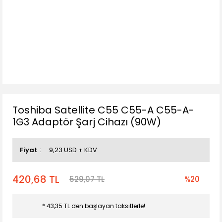
Toshiba Satellite C55 C55-A C55-A-
1G3 Adaptör Şarj Cihazı (90W)
Fiyat
9,23 USD + KDV
420,68 TL
529,07 TL
%20
* 43,35 TL den başlayan taksitlerle!