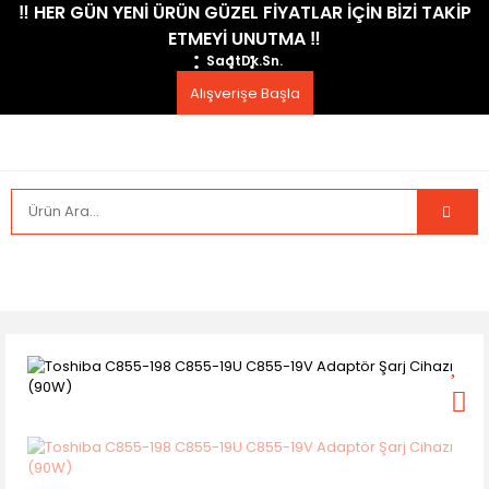
​‼️​ HER GÜN YENİ ÜRÜN GÜZEL FİYATLAR İÇİN BİZİ TAKİP
ETMEYİ UNUTMA ​‼️​
Saat
Dk.
Sn.
Alışverişe Başla