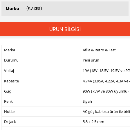
Marka
(FLAXES)
ÜRÜN BİLGİSİ
Marka
Afila & Retro & Fast
Durumu
Yeni ürün
Voltaj
19V (18V, 18.5V, 19.5V ve 2
Kapasite
4.74A (3.95A, 4.22A, 4.3A ve
Güç
90W (75W ve 80W uyumlu)
Renk
Siyah
Notlar
AC güç kablosu ürün ile birl
Dc Jack
5.5 x 2.5 mm