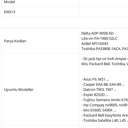
Model
EAN13
Delta ADP-90SB AD
Lite-on PA-1900-52LC
Parça Kodları
AcBel API1AD43
Toshiba PA3380E-1ACA, PA
- Dc jack tipi ve Volt-Ampe
Msi, Packard Bell, Toshiba,
- Asus F9, M51 ...
- Casper EAA-88, EAA-89 ...
Uyumlu Modeller
- Datron TW3, TW7 ...
- Exper 8252D ...
- Fujitsu Siemens Amilo K760
- Hp Compaq nx9005, nx9010
- Msi EX600, S430X ...
- Packard Bell EasyNote Are
- Toshiba Satellite L40, L45 ..