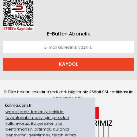
E-Bülten Abonelik
KAYDOL
© Tüm hakları saklıdır. Kredi kartı bilgileriniz 256bit SSL sertifikası ile
korunmaktadır.
karma.com.tr
web sitemizden en iyi şekilde
faydalanabilmeniz için çerezleri
ONLİNE MAĞAZALARIMIZ
kullanıyoruz. Bu çerezler; site
performansını artırmak, kullanıcı
deneyimini geliştirmek, tercihlerinizi