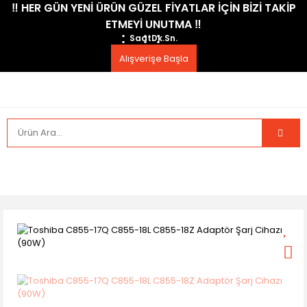
​‼️​ HER GÜN YENİ ÜRÜN GÜZEL FİYATLAR İÇİN BİZİ TAKİP
ETMEYİ UNUTMA ​‼️​
Saat
Dk.
Sn.
Alışverişe Başla