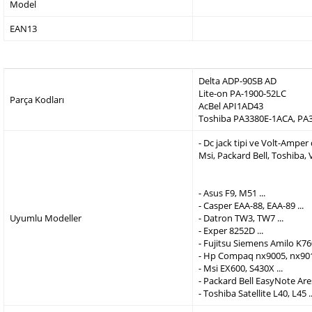
Model
EAN13
Delta ADP-90SB AD
Lite-on PA-1900-52LC
Parça Kodları
AcBel API1AD43
Toshiba PA3380E-1ACA, PA
- Dc jack tipi ve Volt-Ampe
Msi, Packard Bell, Toshiba,
- Asus F9, M51 ...
- Casper EAA-88, EAA-89 ...
Uyumlu Modeller
- Datron TW3, TW7 ...
- Exper 8252D ...
- Fujitsu Siemens Amilo K760
- Hp Compaq nx9005, nx9010
- Msi EX600, S430X ...
- Packard Bell EasyNote Are
- Toshiba Satellite L40, L45 ..