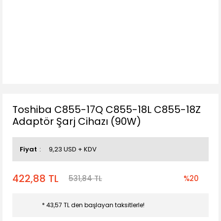
Toshiba C855-17Q C855-18L C855-18Z
Adaptör Şarj Cihazı (90W)
Fiyat
9,23 USD + KDV
422,88 TL
531,84 TL
%20
* 43,57 TL den başlayan taksitlerle!