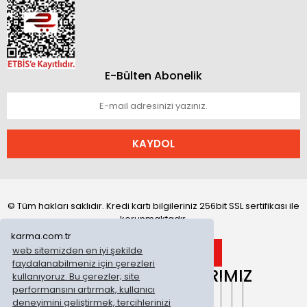
E-Bülten Abonelik
KAYDOL
© Tüm hakları saklıdır. Kredi kartı bilgileriniz 256bit SSL sertifikası ile
korunmaktadır.
karma.com.tr
web sitemizden en iyi şekilde
faydalanabilmeniz için çerezleri
ONLİNE MAĞAZALARIMIZ
kullanıyoruz. Bu çerezler; site
performansını artırmak, kullanıcı
deneyimini geliştirmek, tercihlerinizi