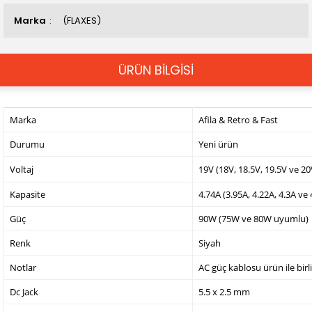
Marka
(FLAXES)
ÜRÜN BİLGİSİ
Marka
Afila & Retro & Fast
Durumu
Yeni ürün
Voltaj
19V (18V, 18.5V, 19.5V ve 2
Kapasite
4.74A (3.95A, 4.22A, 4.3A ve
Güç
90W (75W ve 80W uyumlu)
Renk
Siyah
Notlar
AC güç kablosu ürün ile birl
Dc Jack
5.5 x 2.5 mm