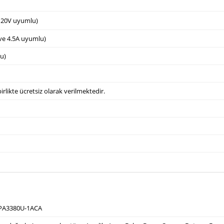
e 20V uyumlu)
 ve 4.5A uyumlu)
u)
irlikte ücretsiz olarak verilmektedir.
 PA3380U-1ACA