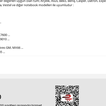
mper değerleri uygun olan tüm; Arçelik, Asus, Beko, Benq, Casper, Datron, Ex
ba, Vestel ve diğer notebook modelleri ile uyumludur :
.
7600 ...
010 ...
Ares GM, MX66 ...
5 ...
0
18:00 saatleri arasında hizmet