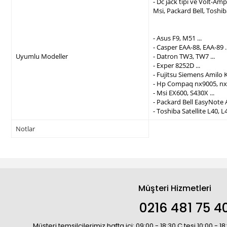
- Dc jack tipi ve Volt-A
Msi, Packard Bell, Toshi
- Asus F9, M51 ...
- Casper EAA-88, EAA-89 ..
Uyumlu Modeller
- Datron TW3, TW7 ...
- Exper 8252D ...
- Fujitsu Siemens Amilo K
- Hp Compaq nx9005, nx9
- Msi EX600, S430X ...
- Packard Bell EasyNote 
- Toshiba Satellite L40, L4
Notlar
Müşteri Hizmetleri
0216 481 75 4
Müşteri temsilcilerimiz hafta içi: 09:00 - 18:30 C.tesi 10:00 - 