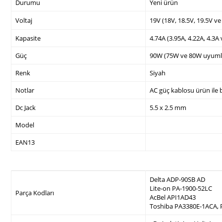
Durumu
Yeni ürün
Voltaj
19V (18V, 18.5V, 19.5V v
Kapasite
4.74A (3.95A, 4.22A, 4.3A
Güç
90W (75W ve 80W uyuml
Renk
Siyah
Notlar
AC güç kablosu ürün ile b
Dc Jack
5.5 x 2.5 mm
Model
EAN13
Delta ADP-90SB AD
Lite-on PA-1900-52LC
Parça Kodları
AcBel API1AD43
Toshiba PA3380E-1ACA,