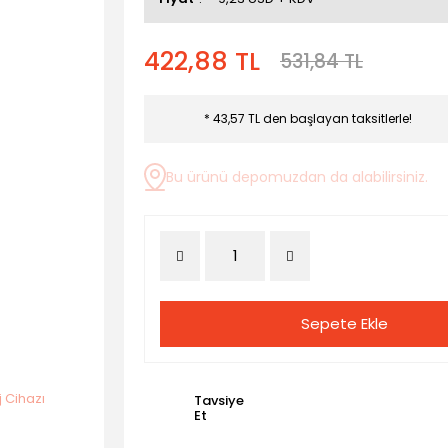
422,88 TL
531,84 TL
* 43,57 TL den başlayan taksitlerle!
Bu ürünü depomuzdan da alabilirsiniz.
Sepete Ekle
Tavsiye
Et