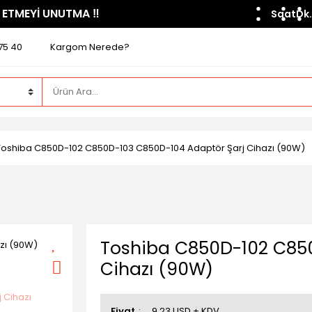
 ETMEYİ UNUTMA ​‼️​
Saat
Dk.
75 40
Kargom Nerede?
Toshiba C850D-102 C850D-103 C850D-104 Adaptör Şarj Cihazı (90W)
Toshiba C850D-102 C850
Cihazı (90W)
Fiyat
9,23 USD + KDV