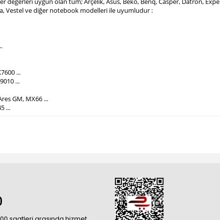
mper değerleri uygun olan tüm; Arçelik, Asus, Beko, Benq, Casper, Datron, Ex
ba, Vestel ve diğer notebook modelleri ile uyumludur :
.
7600 ...
010 ...
Ares GM, MX66 ...
5 ...
0
18:00 saatleri arasında hizmet