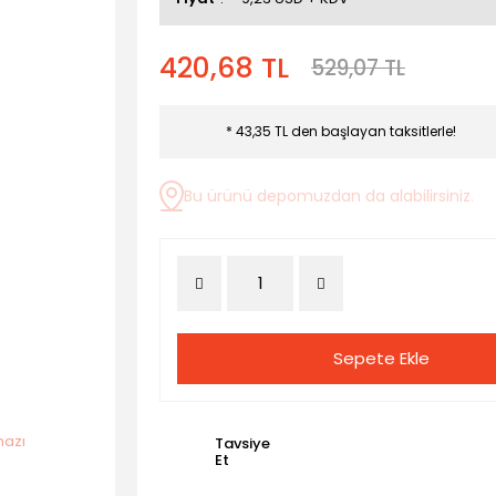
420,68 TL
529,07 TL
* 43,35 TL den başlayan taksitlerle!
Bu ürünü depomuzdan da alabilirsiniz.
Sepete Ekle
Tavsiye
Et