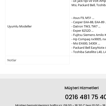
- Dc jack tipi ve Volt-A
Msi, Packard Bell, Toshi
- Asus F9, M51 ...
- Casper EAA-88, EAA-89 ..
Uyumlu Modeller
- Datron TW3, TW7 ...
- Exper 8252D ...
- Fujitsu Siemens Amilo K
- Hp Compaq nx9005, nx9
- Msi EX600, S430X ...
- Packard Bell EasyNote 
- Toshiba Satellite L40, L4
Notlar
Müşteri Hizmetleri
0216 481 75 4
Müşteri temsilcilerimiz hafta içi: 09:00 - 18:30 C.tesi 10:00 - 