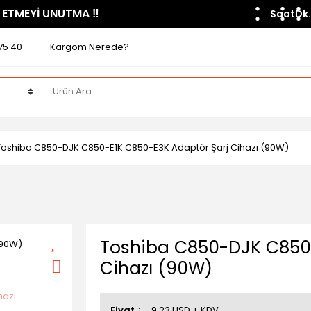
 ETMEYİ UNUTMA ​‼️​
Saat
Dk.
75 40
Kargom Nerede?
Toshiba C850-DJK C850-E1K C850-E3K Adaptör Şarj Cihazı (90W)
Toshiba C850-DJK C850-
Cihazı (90W)
Fiyat
9,23 USD + KDV