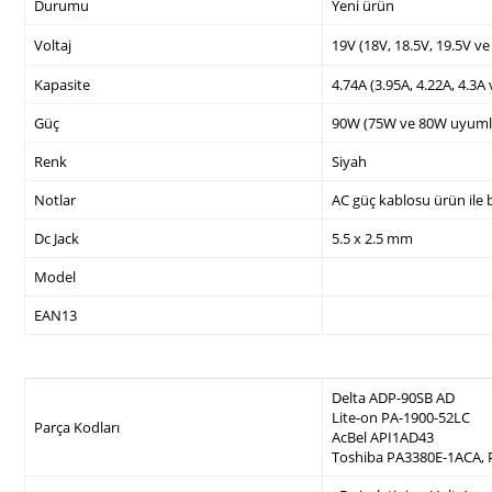
Durumu
Yeni ürün
Voltaj
19V (18V, 18.5V, 19.5V v
Kapasite
4.74A (3.95A, 4.22A, 4.3A
Güç
90W (75W ve 80W uyuml
Renk
Siyah
Notlar
AC güç kablosu ürün ile b
Dc Jack
5.5 x 2.5 mm
Model
EAN13
Delta ADP-90SB AD
Lite-on PA-1900-52LC
Parça Kodları
AcBel API1AD43
Toshiba PA3380E-1ACA,