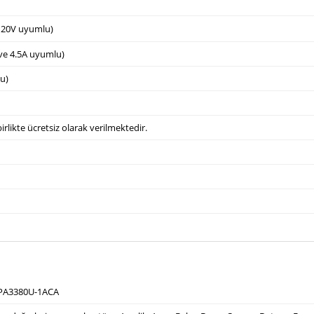
e 20V uyumlu)
 ve 4.5A uyumlu)
u)
irlikte ücretsiz olarak verilmektedir.
 PA3380U-1ACA