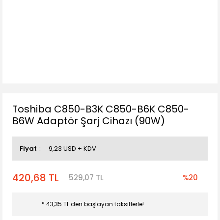
Toshiba C850-B3K C850-B6K C850-
B6W Adaptör Şarj Cihazı (90W)
Fiyat
9,23 USD + KDV
420,68 TL
529,07 TL
%20
* 43,35 TL den başlayan taksitlerle!