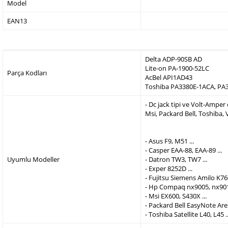
Model
EAN13
Delta ADP-90SB AD
Lite-on PA-1900-52LC
Parça Kodları
AcBel API1AD43
Toshiba PA3380E-1ACA, PA
- Dc jack tipi ve Volt-Ampe
Msi, Packard Bell, Toshiba,
- Asus F9, M51 ...
- Casper EAA-88, EAA-89 ...
Uyumlu Modeller
- Datron TW3, TW7 ...
- Exper 8252D ...
- Fujitsu Siemens Amilo K760
- Hp Compaq nx9005, nx9010
- Msi EX600, S430X ...
- Packard Bell EasyNote Are
- Toshiba Satellite L40, L45 ..