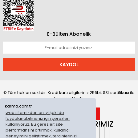
E-Bülten Abonelik
KAYDOL
© Tüm hakları saklıdır. Kredi kartı bilgileriniz 256bit SSL sertifikası ile
korunmaktadır.
karma.com.tr
web sitemizden en iyi şekilde
faydalanabilmeniz için çerezleri
ONLİNE MAĞAZALARIMIZ
kullanıyoruz. Bu çerezler; site
performansını artırmak, kullanıcı
deneyimini geliştirmek, tercihlerinizi