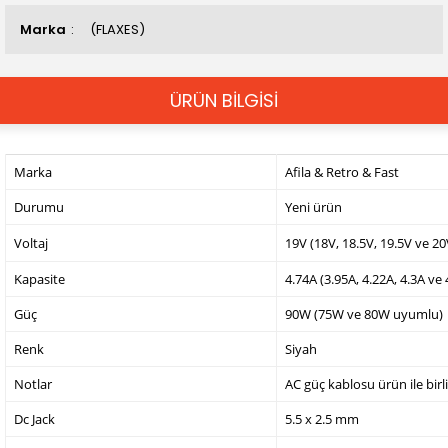
Marka
(FLAXES)
ÜRÜN BİLGİSİ
Marka
Afila & Retro & Fast
Durumu
Yeni ürün
Voltaj
19V (18V, 18.5V, 19.5V ve 2
Kapasite
4.74A (3.95A, 4.22A, 4.3A ve
Güç
90W (75W ve 80W uyumlu)
Renk
Siyah
Notlar
AC güç kablosu ürün ile birl
Dc Jack
5.5 x 2.5 mm