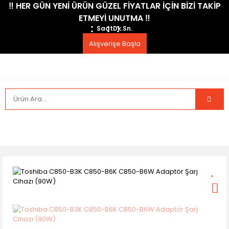
​‼️​ HER GÜN YENİ ÜRÜN GÜZEL FİYATLAR İÇİN BİZİ TAKİP
ETMEYİ UNUTMA ​‼️​
Saat
Dk.
Sn.
Alışverişe Başla