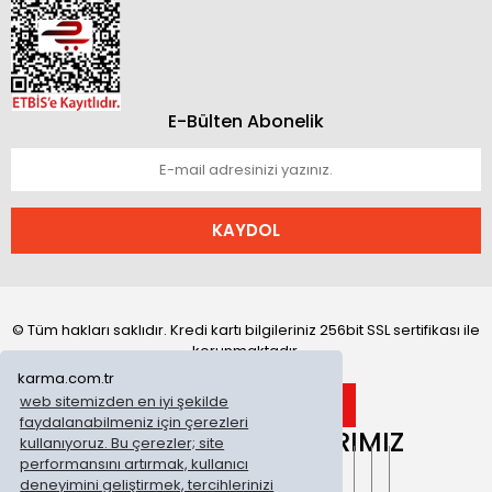
E-Bülten Abonelik
KAYDOL
© Tüm hakları saklıdır. Kredi kartı bilgileriniz 256bit SSL sertifikası ile
korunmaktadır.
karma.com.tr
web sitemizden en iyi şekilde
faydalanabilmeniz için çerezleri
ONLİNE MAĞAZALARIMIZ
kullanıyoruz. Bu çerezler; site
performansını artırmak, kullanıcı
deneyimini geliştirmek, tercihlerinizi