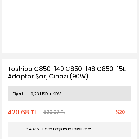
Toshiba C850-140 C850-148 C850-15L
Adaptör Şarj Cihazı (90W)
Fiyat
9,23 USD + KDV
420,68 TL
529,07 TL
%20
* 43,35 TL den başlayan taksitlerle!