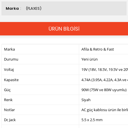
Marka
(FLAXES)
ÜRÜN BİLGİSİ
Marka
Afila & Retro & Fast
Durumu
Yeni ürün
Voltaj
19V (18V, 18.5V, 19.5V ve 2
Kapasite
4.74A (3.95A, 4.22A, 4.3A ve
Güç
90W (75W ve 80W uyumlu)
Renk
Siyah
Notlar
AC güç kablosu ürün ile birl
Dc Jack
5.5 x 2.5 mm