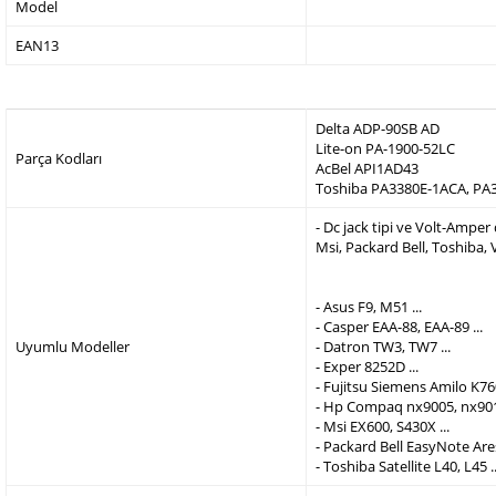
Model
EAN13
Delta ADP-90SB AD
Lite-on PA-1900-52LC
Parça Kodları
AcBel API1AD43
Toshiba PA3380E-1ACA, PA
- Dc jack tipi ve Volt-Ampe
Msi, Packard Bell, Toshiba,
- Asus F9, M51 ...
- Casper EAA-88, EAA-89 ...
Uyumlu Modeller
- Datron TW3, TW7 ...
- Exper 8252D ...
- Fujitsu Siemens Amilo K760
- Hp Compaq nx9005, nx9010
- Msi EX600, S430X ...
- Packard Bell EasyNote Are
- Toshiba Satellite L40, L45 ..