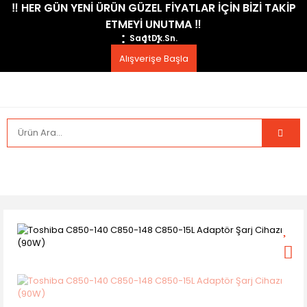
​‼️​ HER GÜN YENİ ÜRÜN GÜZEL FİYATLAR İÇİN BİZİ TAKİP
ETMEYİ UNUTMA ​‼️​
Saat
Dk.
Sn.
Alışverişe Başla