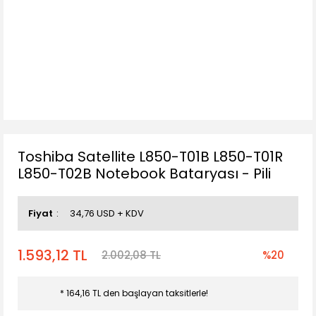
Toshiba Satellite L850-T01B L850-T01R
L850-T02B Notebook Bataryası - Pili
Fiyat
34,76 USD + KDV
1.593,12 TL
2.002,08 TL
%20
* 164,16 TL den başlayan taksitlerle!