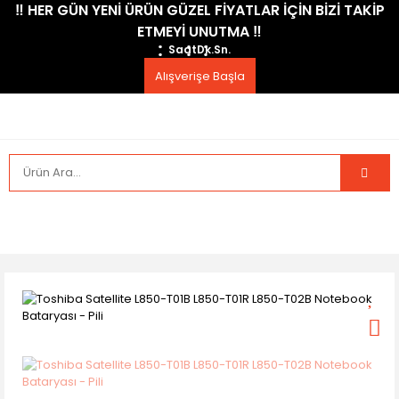
​‼️​ HER GÜN YENİ ÜRÜN GÜZEL FİYATLAR İÇİN BİZİ TAKİP
ETMEYİ UNUTMA ​‼️​
Saat
Dk.
Sn.
Alışverişe Başla