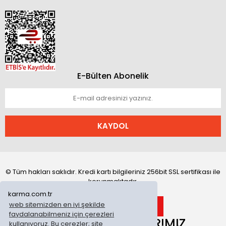
E-Bülten Abonelik
KAYDOL
© Tüm hakları saklıdır. Kredi kartı bilgileriniz 256bit SSL sertifikası ile
korunmaktadır.
karma.com.tr
web sitemizden en iyi şekilde
faydalanabilmeniz için çerezleri
ONLİNE MAĞAZALARIMIZ
kullanıyoruz. Bu çerezler; site