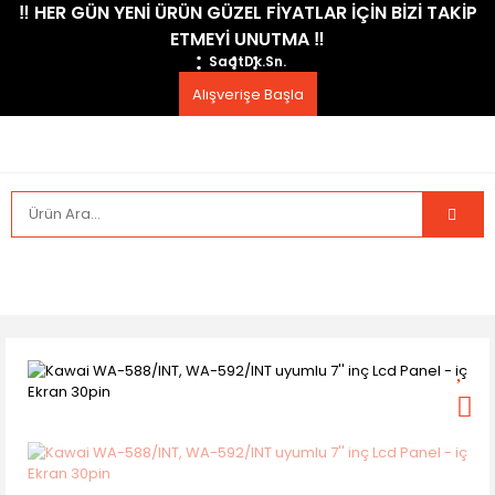
​‼️​ HER GÜN YENİ ÜRÜN GÜZEL FİYATLAR İÇİN BİZİ TAKİP
ETMEYİ UNUTMA ​‼️​
Saat
Dk.
Sn.
Alışverişe Başla