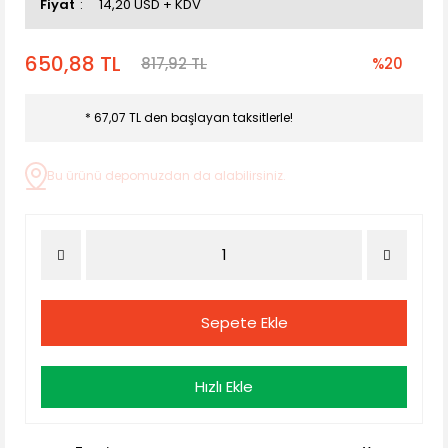
Fiyat
14,20 USD + KDV
650,88 TL
817,92 TL
%20
* 67,07 TL den başlayan taksitlerle!
Bu ürünü depomuzdan da alabilirsiniz.
Sepete Ekle
Hızlı Ekle