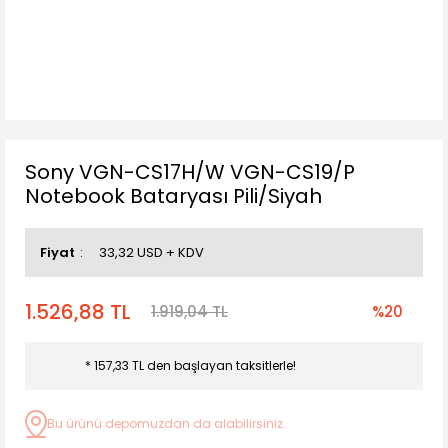
Sony VGN-CS17H/W VGN-CS19/P
Notebook Bataryası Pili/Siyah
Fiyat
33,32 USD + KDV
1.526,88 TL
1.919,04 TL
%20
* 157,33 TL den başlayan taksitlerle!
Bu ürünü depomuzdan da alabilirsiniz.