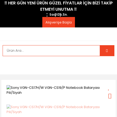
​‼️​ HER GÜN YENİ ÜRÜN GÜZEL FİYATLAR İÇİN BİZİ TAKİP
ETMEYİ UNUTMA ​‼️​
Saat
Dk.
Sn.
Alışverişe Başla